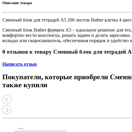
Принтеры, копиры, МФУ
Описание товара
Оборудование банковское
Шредеры
Сменный блок для тетрадей А5 200 листов Hatber клетка 4 цве
Сменный блок Hatber формата А5 – идеальное решение для тех,
комфортно вести конспекты, решать задачи и делать зарисовки
кольцах или скоросшиватель, обеспечивая порядок и удобство 
0 отзывов к товару Сменный блок для тетрадей А
Написать отзыв
Покупатели, которые приобрели Сменный
также купили
more_horiz