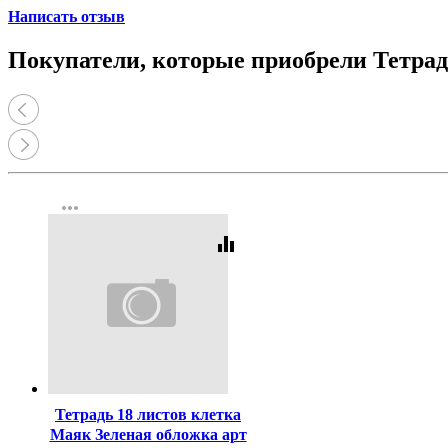
Написать отзыв
Покупатели, которые приобрели Тетрадь
more_horiz
equalizer
Код:
384387
Тетрадь 18 листов клетка
Маяк Зеленая обложка арт