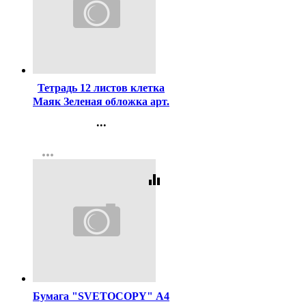
Код:
384381
Тетрадь 12 листов клетка
Маяк Зеленая обложка арт.
Т5012 Т2 ЗЕЛ 5Г
...
Контакты
more_horiz
Регистрация
equalizer
Код:
462
Бумага "SVETOCOPY" А4