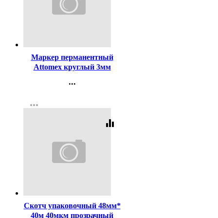
Код:
140853
Маркер перманентный
Attomex круглый 3мм
черный арт.5043501
...
Контакты
more_horiz
Регистрация
equalizer
Код:
181126
Скотч упаковочный 48мм*
40м 40мкм прозрачный