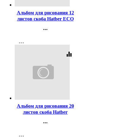
Альбом для рисования 12
листов скоба Hatber ECO
Дельфины арт.12А4C
...
Контакты
more_horiz
Регистрация
equalizer
Код:
43304
Альбом для рисования 20
листов скоба Hatber
Внедорожники ассорти арт
...
20А4В
Контакты
more_horiz
Регистрация