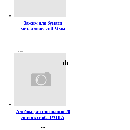
Код:
123
Зажим для бумаги
металлический 51мм
черный арт. SBC51/4131305
...
Контакты
more_horiz
Регистрация
equalizer
Код:
3808
Альбом для рисования 20
листов скоба РАША
ассорти
...