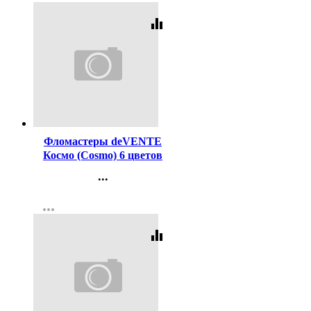
equalizer
Код:
222305
Фломастеры deVENTE
Космо (Cosmo) 6 цветов
пластиковый блистер
...
невентилируемый
Контакты
арт.5080309
more_horiz
Регистрация
equalizer