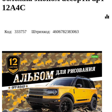
12А4С
equalizer
Код:
333757
Штрихкод:
4606782383063