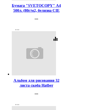
Бумага "SVETOCOPY" А4
500л. (80г/м2, белизна CIE
146%) (Светогорский ЦБК)
...
(Ст.5)
Контакты
more_horiz
Регистрация
equalizer
Код:
337794
Альбом для рисования 32
листа скоба Hatber
АвтоПремиум
...
(AutoPremium) ассорти арт
Контакты
32А4В
more_horiz
Регистрация