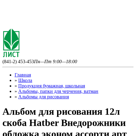
(841-2) 453-453
Пн—Пт 9:00—18:00
Главная
»
Школа
»
Продукция бумажная, школьная
»
Альбомы, папки для черчения, ватман
»
Альбомы для рисования
Альбом для рисования 12л
скоба Hatber Внедорожники
обложка эконом ассорти арт