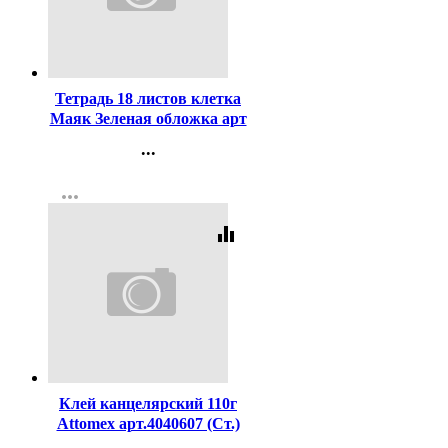
Код:
384387
Тетрадь 18 листов клетка
Маяк Зеленая обложка арт
Т5018 Т2 ЗЕЛ 5Г
...
Контакты
more_horiz
Регистрация
equalizer
Код:
208590
Клей канцелярский 110г
Attomex арт.4040607 (Ст.)