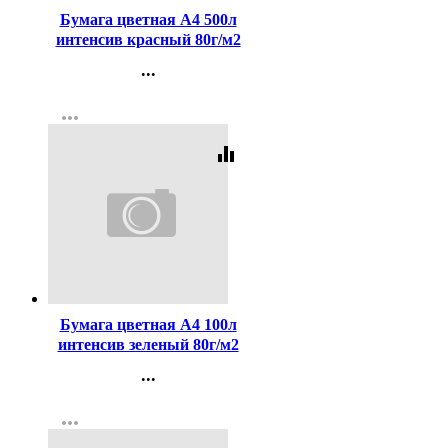
Бумага цветная А4 500л
интенсив красный 80г/м2
Promega jet (Ст.5)
...
Контакты
more_horiz
Регистрация
equalizer
Код:
114829
Бумага цветная А4 100л
интенсив зеленый 80г/м2
...
Контакты
more_horiz
Регистрация