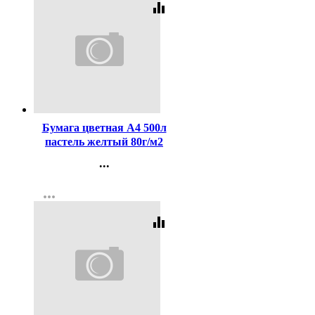
equalizer
Код:
112543
Бумага цветная А4 500л
пастель желтый 80г/м2
...
Контакты
more_horiz
Регистрация
equalizer
Код:
163447