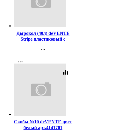
Код:
98506
Дырокол (40л) deVENTE
Stripe пластиковый с
линейкой, цвета синий/
...
зеленый
Контакты
арт.4020346/4020345 (Ст.)
more_horiz
Регистрация
equalizer
Код:
188409
Скобы №10 deVENTE цвет
белый арт.4141701