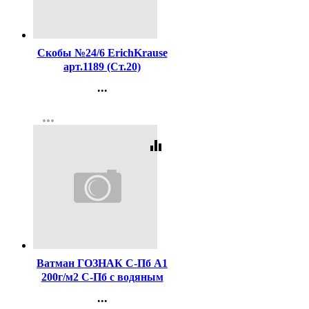
Код:
16204
Скобы №24/6 ErichKrause
арт.1189 (Ст.20)
...
Контакты
more_horiz
Регистрация
equalizer
Код:
106484
Ватман ГОЗНАК С-Пб А1
200г/м2 С-Пб с водяным
знаком ф 610*860
...
(Стандарт 100)