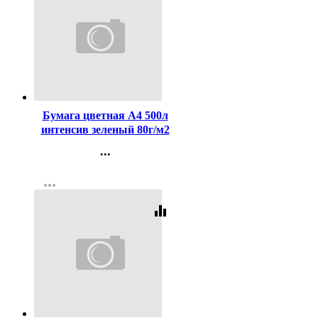
Код:
163390
Бумага цветная А4 500л
интенсив зеленый 80г/м2
...
Контакты
more_horiz
Регистрация
equalizer
Код:
313913