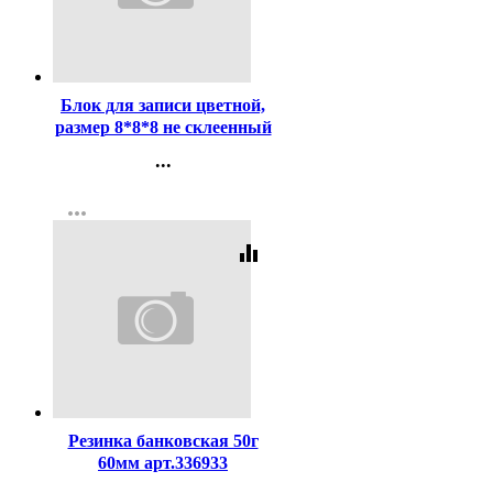
Код:
102956
Блок для записи цветной,
размер 8*8*8 не склеенный
80г/м2
...
Контакты
more_horiz
Регистрация
equalizer
Код:
59004
Резинка банковская 50г
60мм арт.336933