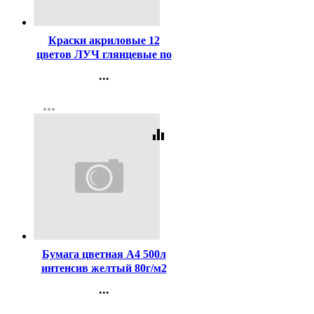
Код:
106583
Краски акриловые 12
цветов ЛУЧ глянцевые по
20 мл арт.22С 1409-08
...
Контакты
more_horiz
Регистрация
equalizer
Код:
178424
Бумага цветная А4 500л
интенсив желтый 80г/м2
...
Контакты