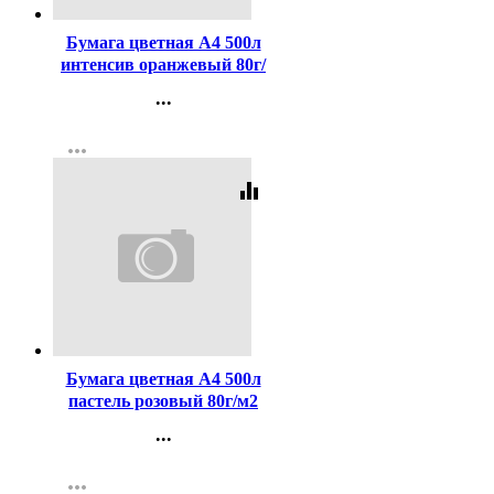
Бумага цветная А4 500л
интенсив оранжевый 80г/
м2
...
Контакты
more_horiz
Регистрация
equalizer
Код:
163455
Бумага цветная А4 500л
пастель розовый 80г/м2
...
Контакты
more_horiz
Регистрация