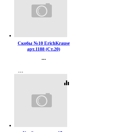
Код:
16199
Скобы №10 ErichKrause
арт.1188 (Ст.20)
...
Контакты
more_horiz
Регистрация
equalizer
Код:
20630