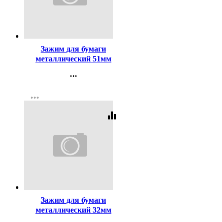
Код:
123
Зажим для бумаги
металлический 51мм
черный арт. SBC51/4131305
...
Контакты
more_horiz
Регистрация
equalizer
Код:
121
Зажим для бумаги
металлический 32мм
черный арт. SBC32/4131303