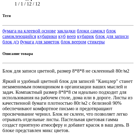
1 / 1 / 12 / 12
Теги
бумага на клеевой основе
закладки
блоки самокл
блок
самоклеющийся
кубарики
куб
веер
кубарик
блок для записи
блок д/з
бумага для заметок
блок веером
стикеры
Описание товара
Блок для записи цветной, размер 8*8*8 не склеенный 80г/м2
Яркий и удобный цветной блок для записей "Канцлер" станет
незаменимым помощником в организации ваших мыслей и
задач. Компактный размер 8*8*8 см идеально подходит для
использования на рабочем столе, дома или в дороге. Листы из
качественной бумаги плотностью 80г/м2 с белизной 90%
обеспечивают комфортное письмо и предотвращают
просвечивание чернил. Блок не склеен, что позволяет легко
отрывать отдельные листы. Пастельная цветовая гамма
создаст приятную атмосферу и добавит красок в ваш день. В
блоке представлен микс цветов.