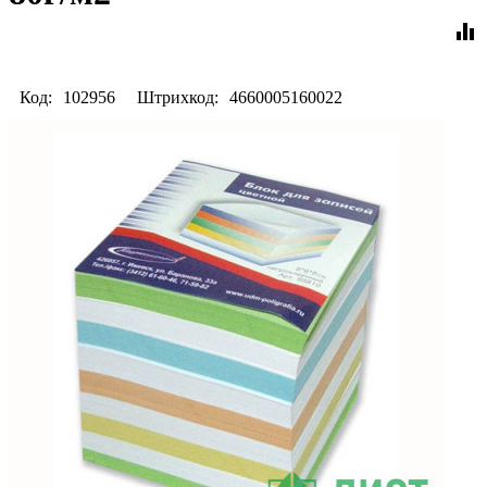
equalizer
Код:
102956
Штрихкод:
4660005160022