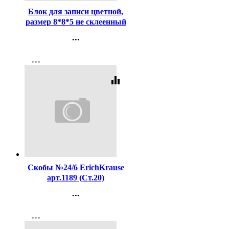
Блок для записи цветной,
размер 8*8*5 не склеенный
...
Контакты
more_horiz
Регистрация
equalizer
Код:
16204
Скобы №24/6 ErichKrause
арт.1189 (Ст.20)
...
Контакты
more_horiz
Регистрация