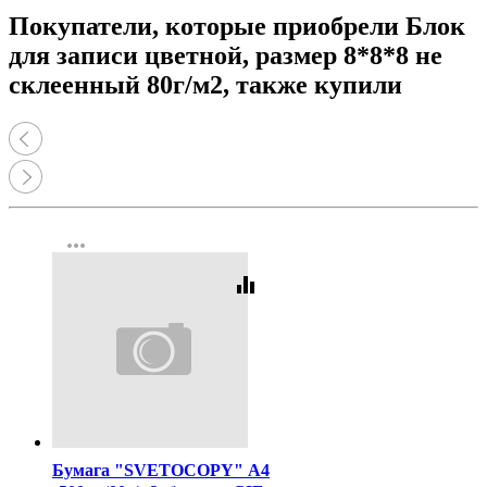
Покупатели, которые приобрели Блок
для записи цветной, размер 8*8*8 не
склеенный 80г/м2, также купили
more_horiz
equalizer
Код:
462
Бумага "SVETOCOPY" А4