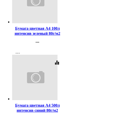
Код:
114829
Бумага цветная А4 100л
интенсив зеленый 80г/м2
...
Контакты
more_horiz
Регистрация
equalizer
Код:
163391
Бумага цветная А4 500л
интенсив синий 80г/м2