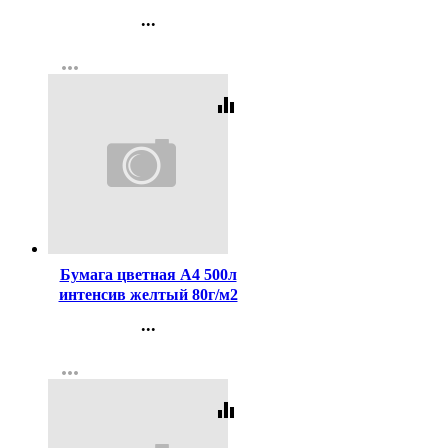
...
Контакты
more_horiz
Регистрация
equalizer
Код:
178424
Бумага цветная А4 500л
интенсив желтый 80г/м2
...
Контакты
more_horiz
Регистрация
equalizer