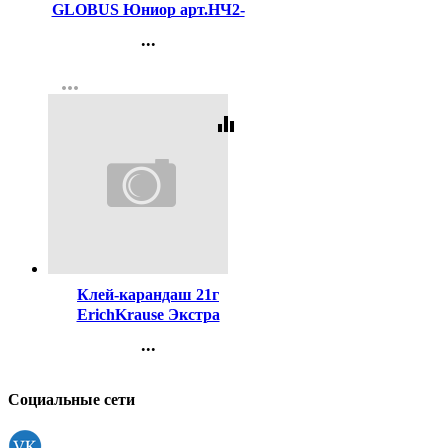
GLOBUS Юниор арт.НЧ2-
20-20
...
Контакты
more_horiz
Регистрация
equalizer
Код:
16731
Клей-карандаш 21г
ErichKrause Экстра
арт.2368 (Ст.20/480)
...
Контакты
Регистрация
Социальные сети