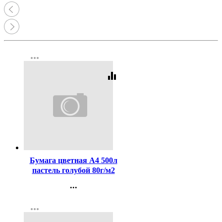
more_horiz
equalizer
Код:
163400
Бумага цветная А4 500л
пастель голубой 80г/м2
...
Контакты
more_horiz
Регистрация