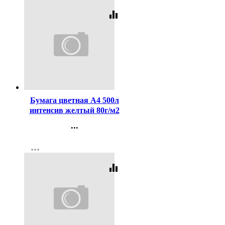
equalizer
Код:
178424
Бумага цветная А4 500л
интенсив желтый 80г/м2
...
Контакты
more_horiz
Регистрация
equalizer