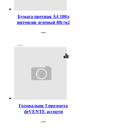
Код:
114829
Бумага цветная А4 100л
интенсив зеленый 80г/м2
...
Контакты
more_horiz
Регистрация
equalizer
Код:
169079
Готовальня 3 предмета
deVENTE ассорти
арт.5093623
...
Контакты