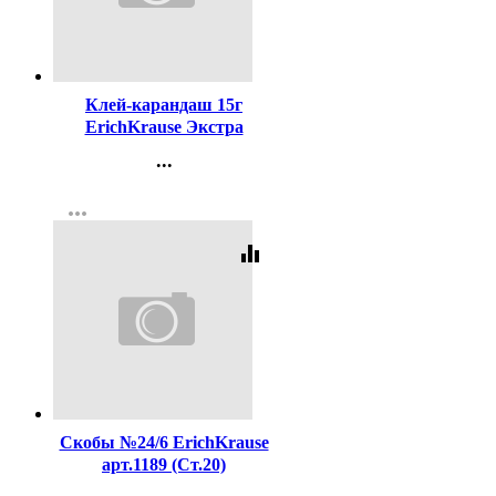
Код:
20630
Клей-карандаш 15г
ErichKrause Экстра
арт.4443 (Ст.20/480)
...
Контакты
more_horiz
Регистрация
equalizer
Код:
16204
Скобы №24/6 ErichKrause
арт.1189 (Ст.20)