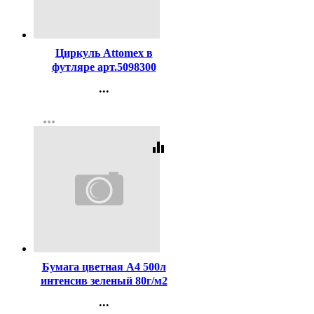
Код:
119238
Циркуль Attomex в
футляре арт.5098300
...
Контакты
more_horiz
Регистрация
equalizer
Код:
163390
Бумага цветная А4 500л
интенсив зеленый 80г/м2
...