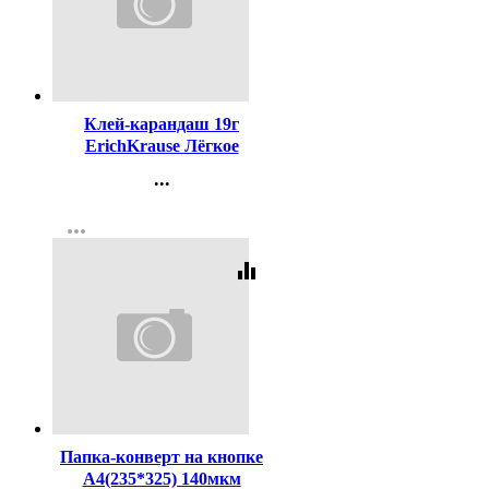
Код:
360827
Клей-карандаш 19г
ErichKrause Лёгкое
склеивание арт.48032
...
(Ст.24)
Контакты
more_horiz
Регистрация
equalizer
Код:
364548
Папка-конверт на кнопке
А4(235*325) 140мкм