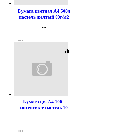
Бумага цветная А4 500л
пастель желтый 80г/м2
...
Контакты
more_horiz
Регистрация
equalizer
Код:
220281
Бумага цв. А4 100л
интенсив + пастель 10
цветов 80г/м2
...
арт.2072201/2072258 (Ст.20)
Контакты
more_horiz
Регистрация