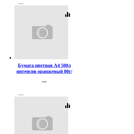
more_horiz
Регистрация
equalizer
Код:
163447
Бумага цветная А4 500л
интенсив оранжевый 80г/
м2
...
Контакты
more_horiz
Регистрация
equalizer