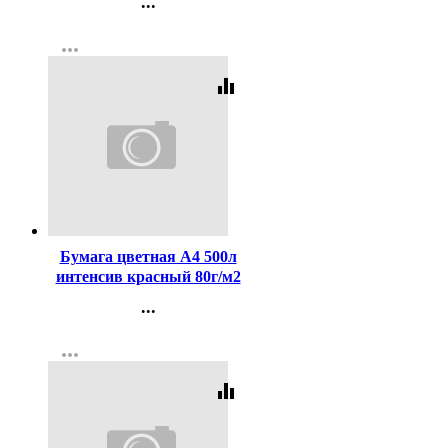
...
Контакты
more_horiz
Регистрация
equalizer
Код:
313913
Бумага цветная А4 500л
интенсив красный 80г/м2
Promega jet (Ст.5)
...
Контакты
more_horiz
Регистрация
equalizer