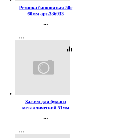
Резинка банковская 50г
60мм арт.336933
...
Контакты
more_horiz
Регистрация
equalizer
Код:
123
Зажим для бумаги
металлический 51мм
черный арт. SBC51/4131305
...
Контакты
more_horiz
Регистрация