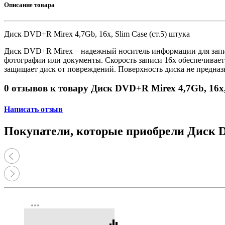
Принтеры, копиры, МФУ
Описание товара
Оборудование банковское
Шредеры
Диск DVD+R Mirex 4,7Gb, 16x, Slim Case (ст.5) штука
Диск DVD+R Mirex – надежный носитель информации для запис
фотографии или документы. Скорость записи 16x обеспечивает
защищает диск от повреждений. Поверхность диска не предназн
0 отзывов к товару Диск DVD+R Mirex 4,7Gb, 16x, 
Написать отзыв
Покупатели, которые приобрели Диск DV
more_horiz
equalizer