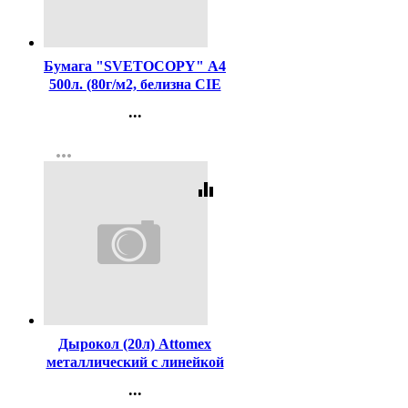
Код:
462
Бумага "SVETOCOPY" А4
500л. (80г/м2, белизна CIE
146%) (Светогорский ЦБК)
...
(Ст.5)
Контакты
more_horiz
Регистрация
equalizer
Код:
98497
Дырокол (20л) Attomex
металлический с линейкой
арт.4020306
...