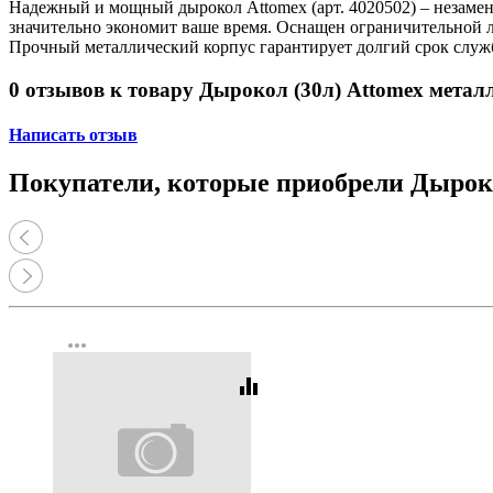
Надежный и мощный дырокол Attomex (арт. 4020502) – незамен
значительно экономит ваше время. Оснащен ограничительной л
Прочный металлический корпус гарантирует долгий срок служб
0 отзывов к товару Дырокол (30л) Attomex метал
Написать отзыв
Покупатели, которые приобрели Дыроко
more_horiz
equalizer