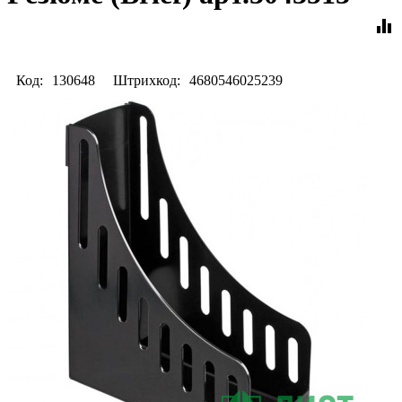
equalizer
Код:
130648
Штрихкод:
4680546025239