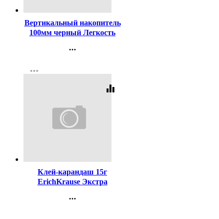
Код:
130649
Вертикальный накопитель
100мм черный Легкость
(Simple) арт.3043503
...
Контакты
more_horiz
Регистрация
equalizer
Код:
20630
Клей-карандаш 15г
ErichKrause Экстра
арт.4443 (Ст.20/480)
...
Контакты