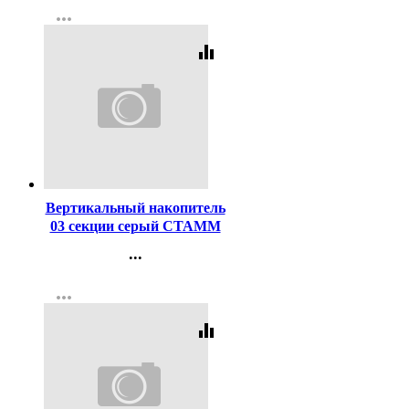
more_horiz
Регистрация
equalizer
Код:
40198
Вертикальный накопитель
03 секции серый СТАММ
арт.ЛТ80
...
Контакты
more_horiz
Регистрация
equalizer