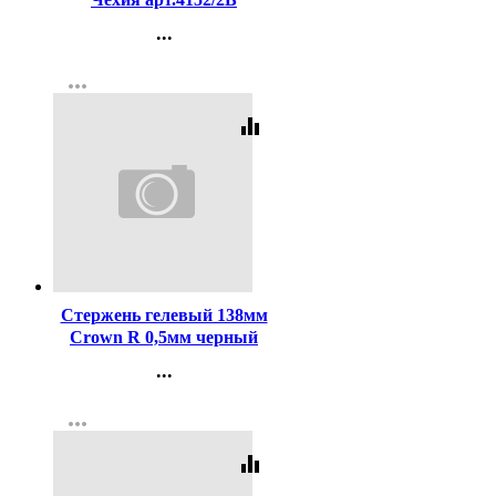
...
Контакты
more_horiz
Регистрация
equalizer
Код:
991
Стержень гелевый 138мм
Crown R 0,5мм черный
арт.HJR-200
...
Контакты
more_horiz
Регистрация
equalizer