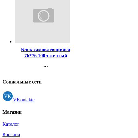
Код:
107061
Блок самоклеющийся
76*76 100л желтый
(Attomex) арт.2010303
...
Контакты
Регистрация
Социальные сети
VKontakte
Магазин
Каталог
Корзина