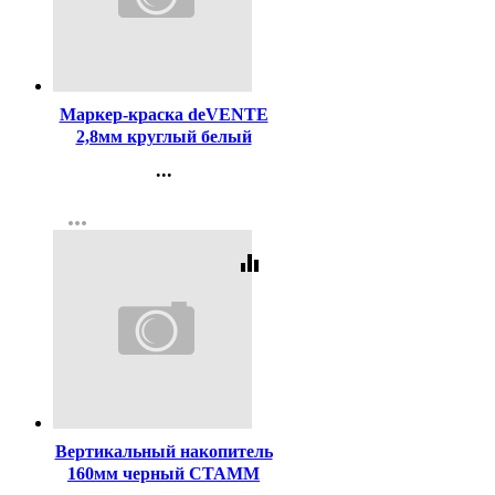
Код:
107138
Маркер-краска deVENTE
2,8мм круглый белый
арт.5043400
...
Контакты
more_horiz
Регистрация
equalizer
Код:
40201
Вертикальный накопитель
160мм черный СТАММ