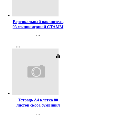
Код:
2507
Вертикальный накопитель
03 секции черный СТАММ
арт.ЛТВ-63720/ЛТ81
...
Контакты
more_horiz
Регистрация
equalizer
Код:
1947
Тетрадь А4 клетка 80
листов скоба бумвинил
Маяк арт Т-4080 Б2
...