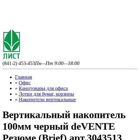
(841-2) 453-453
Пн—Пт 9:00—18:00
Главная
»
Офис
»
Канцтовары для офиса
»
Лотки для бумаг, корзины
»
Накопители вертикальные
Вертикальный накопитель
100мм черный deVENTE
Резюме (Brief) арт.3043513