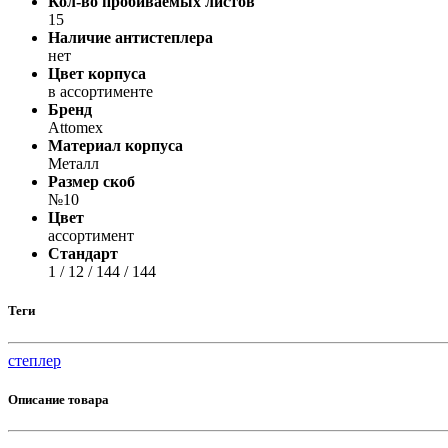
Кол-во пробиваемых листов
Принтеры, копиры, МФУ
15
Оборудование банковское
Наличие антистеплера
Шредеры
нет
Цвет корпуса
в ассортименте
Бренд
Attomex
Материал корпуса
Металл
Размер скоб
№10
Цвет
ассортимент
Стандарт
1 / 12 / 144 / 144
Теги
степлер
Описание товара