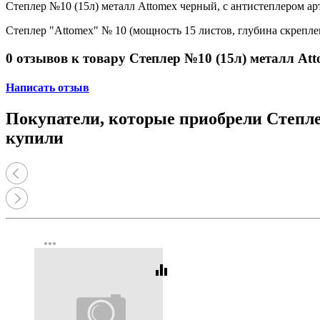
Степлер №10 (15л) металл Attomex черный, с антистеплером арт
Степлер "Attomex" № 10 (мощность 15 листов, глубина скрепле
0 отзывов к товару Степлер №10 (15л) металл Att
Написать отзыв
Покупатели, которые приобрели Степлер
купили
more_horiz
equalizer