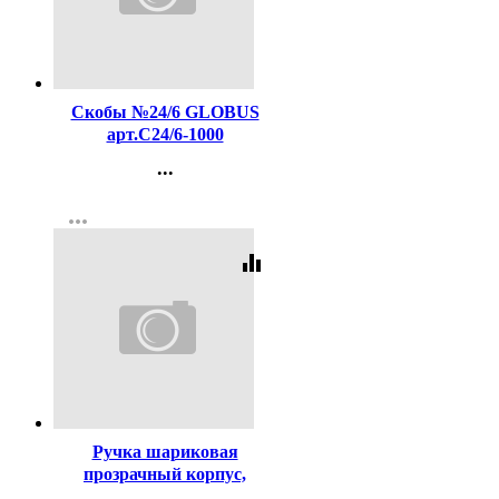
Код:
144830
Скобы №24/6 GLOBUS
арт.С24/6-1000
...
Контакты
more_horiz
Регистрация
equalizer
Код:
29977
Ручка шариковая
прозрачный корпус,
резиновый упор (PIANO)