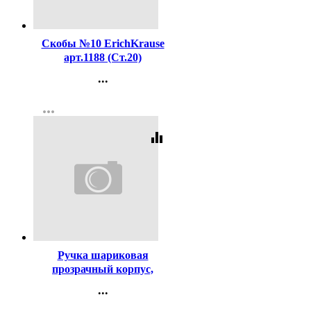
Код:
16199
Скобы №10 ErichKrause
арт.1188 (Ст.20)
...
Контакты
more_horiz
Регистрация
equalizer
Код:
619
Ручка шариковая
прозрачный корпус,
резиновый упор (MC Gold)
...
синий, 0,5мм, масло
Контакты
арт.BMC-02