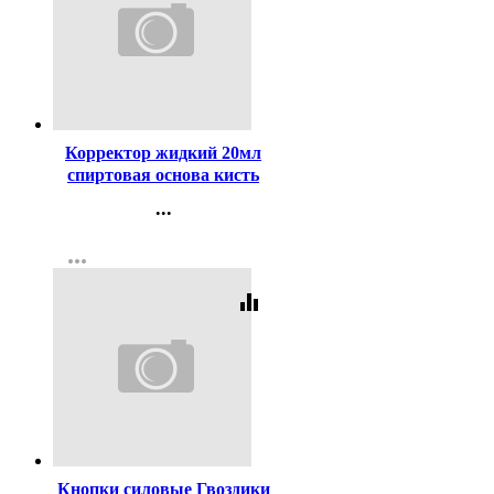
Код:
94155
Корректор жидкий 20мл
спиртовая основа кисть
deVENTE арт.4060103
...
Контакты
more_horiz
Регистрация
equalizer
Код:
107124
Кнопки силовые Гвоздики