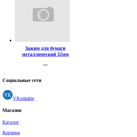
Код:
121
Зажим для бумаги
металлический 32мм
черный арт. SBC32/4131303
...
Контакты
Регистрация
Социальные сети
VKontakte
Магазин
Каталог
Корзина