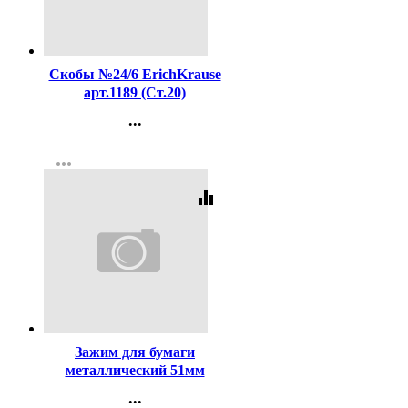
Код:
16204
Скобы №24/6 ErichKrause
арт.1189 (Ст.20)
...
Контакты
more_horiz
Регистрация
equalizer
Код:
123
Зажим для бумаги
металлический 51мм
черный арт. SBC51/4131305
...