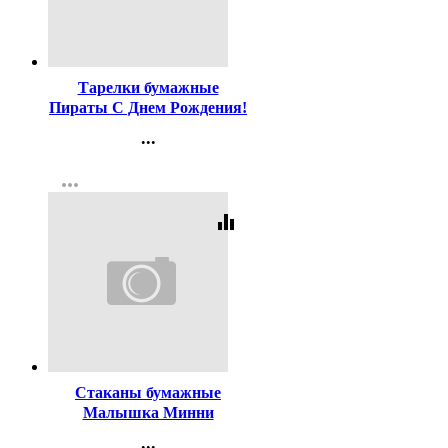
Код:
305157
Тарелки бумажные
Пираты С Днем Рождения!
06шт/наб. D-18см
...
арт.6069476
Контакты
more_horiz
Регистрация
equalizer
Код:
305170
Стаканы бумажные
Малышка Минни
Помощница 8шт/наб.
...