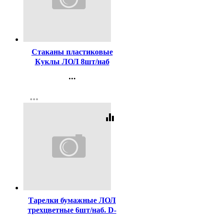
Код:
309322
Стаканы пластиковые
Куклы ЛОЛ 8шт/наб
200мл арт.4480014
...
Контакты
more_horiz
Регистрация
equalizer
Код:
343807
Тарелки бумажные ЛОЛ
трехцветные 6шт/наб. D-