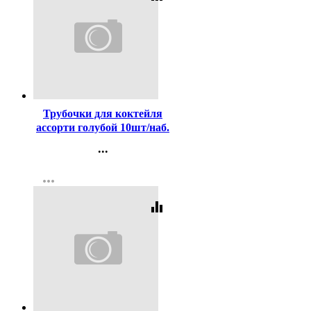
Код:
390238
Трубочки для коктейля
ассорти голубой 10шт/наб.
арт.6034771
...
Контакты
more_horiz
Регистрация
equalizer
Код:
413124