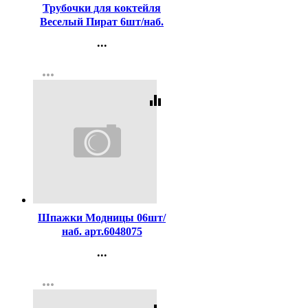
Трубочки для коктейля
Веселый Пират 6шт/наб.
арт.6038557
...
Контакты
more_horiz
Регистрация
equalizer
Код:
188784
Шпажки Модницы 06шт/
наб. арт.6048075
...
Контакты
more_horiz
Регистрация