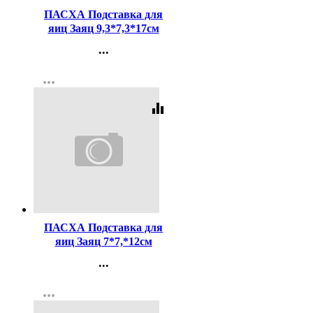
ПАСХА Подставка для
яиц Заяц 9,3*7,3*17см
красный арт.9525868
...
Контакты
more_horiz
Регистрация
equalizer
Код:
413127
ПАСХА Подставка для
яиц Заяц 7*7,*12см
розовый арт.9525871
...
Контакты
more_horiz
Регистрация