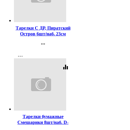
Код:
414348
Тарелки С ДР, Пиратский
Остров 6шт/наб. 23см
арт.1502-5691
...
Контакты
more_horiz
Регистрация
equalizer
Код:
416455
Тарелки бумажные
Смешарики 8шт/наб. D-
17см арт.1502-0653