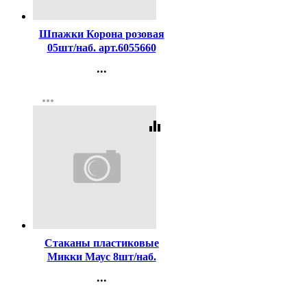
Код:
268272
Шпажки Корона розовая
05шт/наб. арт.6055660
...
Контакты
more_horiz
Регистрация
equalizer
Код:
274418
Стаканы пластиковые
Микки Маус 8шт/наб.
200мл арт.4815090
...
Контакты