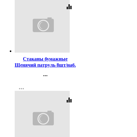
equalizer
Код:
257505
Стаканы бумажные
Щенячий патруль 8шт/наб.
200мл
...
Контакты
more_horiz
Регистрация
equalizer