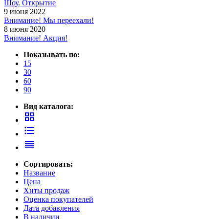
Шоу. Открытие
9 июня 2022
Внимание! Мы переехали!
8 июня 2020
Внимание! Акция!
Показывать по:
15
30
60
90
Вид каталога:
grid_view
format_list_bulleted
reorder
Сортировать:
Название
Цена
Хиты продаж
Оценка покупателей
Дата добавления
В наличии