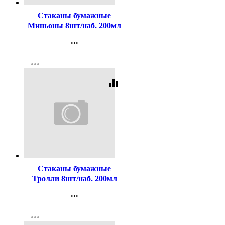
Стаканы бумажные
Миньоны 8шт/наб. 200мл
...
Контакты
more_horiz
Регистрация
equalizer
Код:
257504
Стаканы бумажные
Тролли 8шт/наб. 200мл
...
Контакты
more_horiz
Регистрация