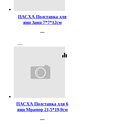
Код:
413134
ПАСХА Подставка для
яиц Заяц 7*7*12см
арт.9525870
...
Контакты
more_horiz
Регистрация
equalizer
Код:
413135
ПАСХА Подставка для 6
яиц Мрамор 21,5*19,9см
арт.7345209
...
Контакты