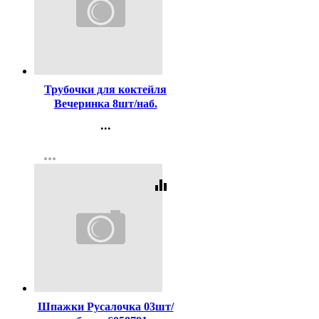
Код:
343827
Трубочки для коктейля
Вечеринка 8шт/наб.
арт.6065157
...
Контакты
more_horiz
Регистрация
equalizer
Код:
343830
Шпажки Русалочка 03шт/