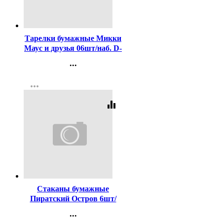
Код:
414339
Тарелки бумажные Микки
Маус и друзья 06шт/наб. D-
18см арт.299-226
...
Контакты
more_horiz
Регистрация
equalizer
Код:
414346
Стаканы бумажные
Пиратский Остров 6шт/
наб. 250мл арт.1502-5693
...