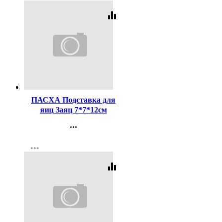
equalizer
Код:
413133
ПАСХА Подставка для
яиц Заяц 7*7*12см
салатовый арт.9525877
...
Контакты
more_horiz
Регистрация
equalizer