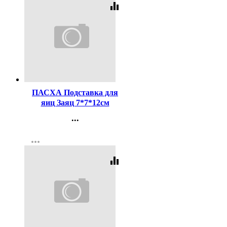
equalizer
Код:
413128
ПАСХА Подставка для
яиц Заяц 7*7*12см
фиолетовый арт.9525872
...
Контакты
more_horiz
Регистрация
equalizer
Код:
413130