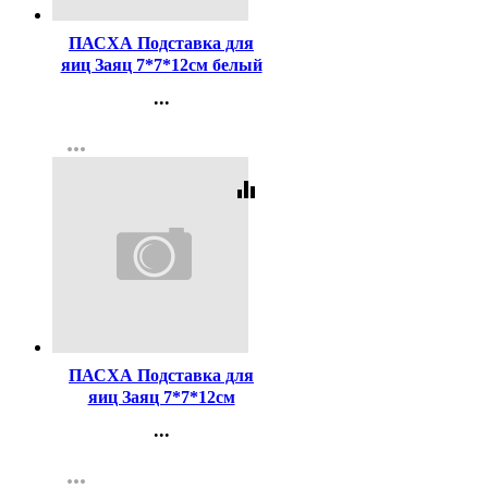
ПАСХА Подставка для
яиц Заяц 7*7*12см белый
арт.9525874
...
Контакты
more_horiz
Регистрация
equalizer
Код:
413131
ПАСХА Подставка для
яиц Заяц 7*7*12см
коралловый арт.9525875
...
Контакты
more_horiz
Регистрация