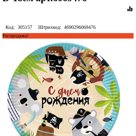
equalizer
Код:
305157
Штрихкод:
4690296069476
Распродажа!