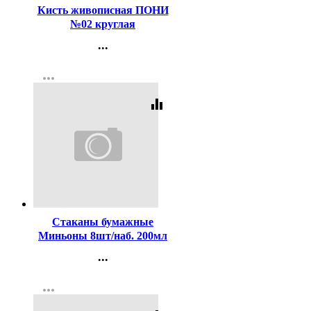
Кисть живописная ПОНИ
№02 круглая
...
Контакты
more_horiz
Регистрация
equalizer
Код:
257502
Стаканы бумажные
Миньоны 8шт/наб. 200мл
...
Контакты
more_horiz
Регистрация