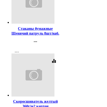
Код:
257505
Стаканы бумажные
Щенячий патруль 8шт/наб.
200мл
...
Контакты
more_horiz
Регистрация
equalizer
Код:
119694
Скоросшиватель желтый
360г/м2 картон