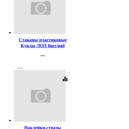
Код:
309322
Стаканы пластиковые
Куклы ЛОЛ 8шт/наб
200мл арт.4480014
...
Контакты
more_horiz
Регистрация
equalizer
Код:
340385
Наклейки-стразы