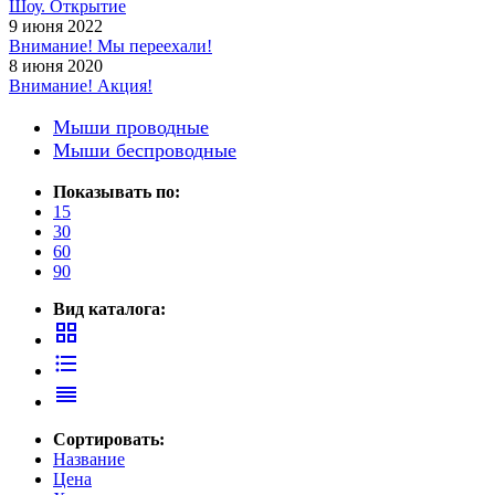
Шоу. Открытие
9 июня 2022
Внимание! Мы переехали!
8 июня 2020
Внимание! Акция!
Мыши проводные
Мыши беспроводные
Показывать по:
15
30
60
90
Вид каталога:
grid_view
format_list_bulleted
reorder
Сортировать:
Название
Цена