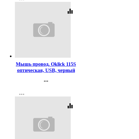
Регистрация
equalizer
Код:
352085
Мышь провод. Oklick 115S
оптическая, USB, черный
...
Контакты
more_horiz
Регистрация
equalizer