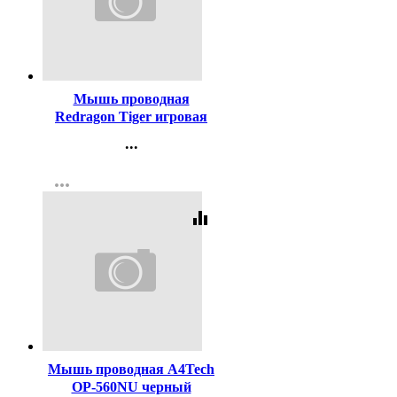
Код:
327835
Мышь проводная
Redragon Tiger игровая
USB
...
Контакты
more_horiz
Регистрация
equalizer
Код:
329053
Мышь проводная A4Tech
OP-560NU черный