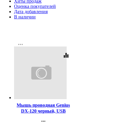
Хиты продаж
Оценка покупателей
Дата добавления
В наличии
more_horiz
equalizer
Код:
153845
Мышь проводная Genius
DX-120 черный, USB
...
Контакты