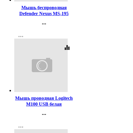
Мышь беспроводная
Defender Nexus MS-195
черный, 4 кнопки,800-1600
...
dpi
Контакты
more_horiz
Регистрация
equalizer
Код:
338483
Мышь проводная Logitech
M100 USB белая
...
Контакты
more_horiz
Регистрация