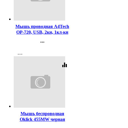
Код:
63345
Мышь проводная A4Tech
OP-720, USB, 2кн, 1кл-кн
...
Контакты
more_horiz
Регистрация
equalizer
Код:
334351
Мышь беспроводная
Oklick 455MW черная
...