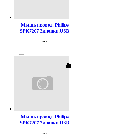
Код:
407303
Мышь провод. Philips
SPK7207 3кнопки,USB
2.0,1200dpi цв.черный
...
Контакты
more_horiz
Регистрация
equalizer
Код:
407305
Мышь провод. Philips
SPK7207 3кнопки,USB
2.0,1200dpi цв.белый
...