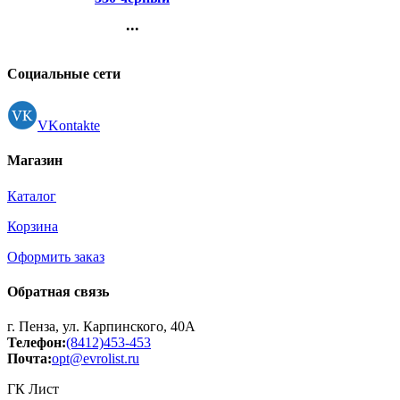
...
Контакты
Регистрация
Социальные сети
VKontakte
Магазин
Каталог
Корзина
Оформить заказ
Обратная связь
г. Пенза, ул. Карпинского, 40А
Телефон:
(8412)453-453
Почта:
opt@evrolist.ru
ГК Лист