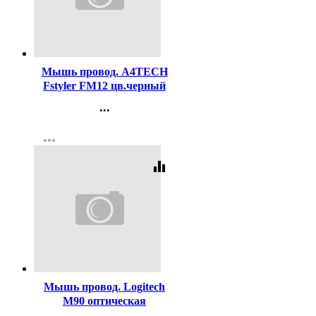
Код:
416170
Мышь провод. A4TECH
Fstyler FM12 цв.черный
...
Контакты
more_horiz
Регистрация
equalizer
Код:
438758
Мышь провод. Logitech
M90 оптическая
светодиодная, 1000 dpi,