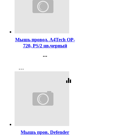
Код:
298662
Мышь провод. A4Tech OP-
720, PS/2 цв.черный
...
Контакты
more_horiz
Регистрация
equalizer
Код:
328775
Мышь пров. Defender