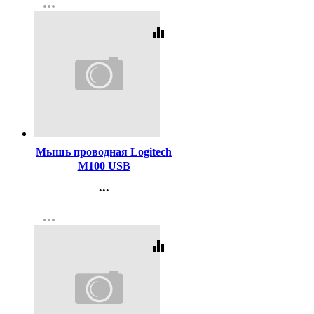
more_horiz
Регистрация
equalizer
Код:
10538
Мышь проводная Logitech
M100 USB
...
Контакты
more_horiz
Регистрация
equalizer