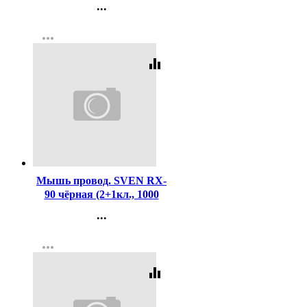
...
USB, черный
Контакты
more_horiz
Регистрация
equalizer
Код:
441618
Мышь провод. SVEN RX-
90 чёрная (2+1кл., 1000
DPI, блист.)
...
Контакты
more_horiz
Регистрация
equalizer