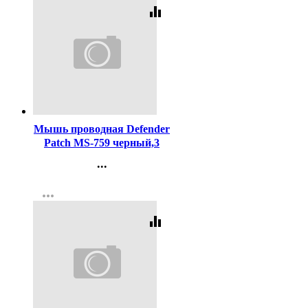
equalizer
Код:
338995
Мышь проводная Defender
Patch MS-759 черный,3
кнопки,1000 dpi
...
Контакты
more_horiz
Регистрация
equalizer
Код:
456751