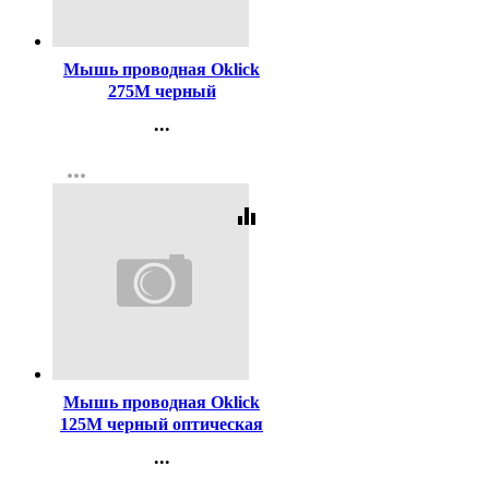
Код:
366019
Мышь проводная Oklick
275M черный
...
Контакты
more_horiz
Регистрация
equalizer
Код:
373972
Мышь проводная Oklick
125M черный оптическая
...
Контакты