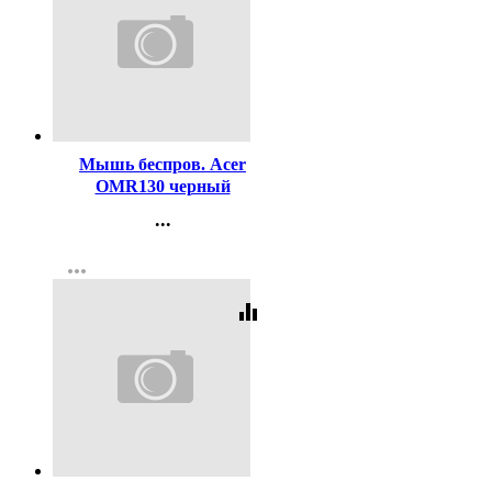
Код:
393708
Мышь беспров. Acer
OMR130 черный
...
Контакты
more_horiz
Регистрация
equalizer
Код:
393710