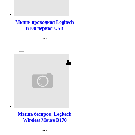
Код:
173601
Мышь проводная Logitech
B100 черная USB
...
Контакты
more_horiz
Регистрация
equalizer
Код:
323524
Мышь беспров. Logitech
Wireless Mouse В170
черный
...