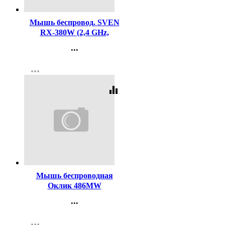
Мышь беспровод. SVEN
RX-380W (2,4 GHz,
3+1кл.800-1600DPI,блист.)
...
античная бронза
Контакты
more_horiz
Регистрация
equalizer
Код:
461656
Мышь беспроводная
Оклик 486MW
оптич.1600dpi, USB для
...
ноутбука, 3but, черный
Контакты
more_horiz