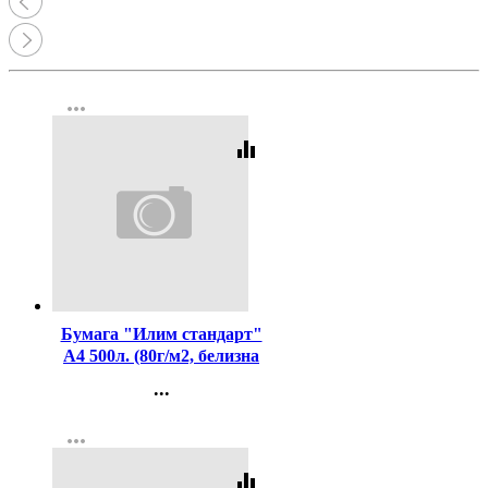
more_horiz
equalizer
Код:
437425
Бумага "Илим стандарт"
А4 500л. (80г/м2, белизна
CIE 146%) (Ст.5)
...
Контакты
more_horiz
Регистрация
equalizer