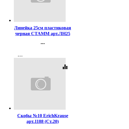
Код:
3557
Линейка 25см пластиковая
черная СТАММ арт.ЛН25
...
Контакты
more_horiz
Регистрация
equalizer
Код:
16199
Скобы №10 ErichKrause
арт.1188 (Ст.20)