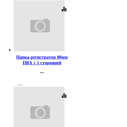
equalizer
Код:
164985
Папка-регистратор 80мм
ПВХ с 1 сторонней
обтяжкой, металлический
...
уголок, синий ATTOMEX,
Контакты
разобранная, арт.3093306
more_horiz
Регистрация
equalizer