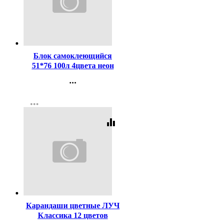
Код:
454816
Блок самоклеющийся
51*76 100л 4цвета неон
(Attomex) арт.2010420
...
(Ст.144)
Контакты
more_horiz
Регистрация
equalizer
Код:
311416
Карандаши цветные ЛУЧ
Классика 12 цветов