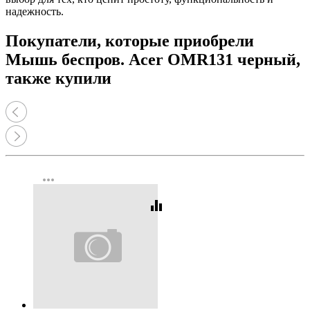
надежность.
Покупатели, которые приобрели
Мышь беспров. Acer OMR131 черный,
также купили
more_horiz
equalizer
Код:
462