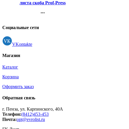
листа скоба Prof-Press
Милая лисичка арт.32-7255
...
Контакты
Регистрация
Социальные сети
VKontakte
Магазин
Каталог
Корзина
Оформить заказ
Обратная связь
г. Пенза, ул. Карпинского, 40А
Телефон:
(8412)453-453
Почта:
opt@evrolist.ru