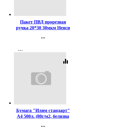
Код:
413489
Пакет ПВД прорезная
ручка 20*30 30мкм Ненси
...
Контакты
more_horiz
Регистрация
equalizer
Код:
437425
Бумага "Илим стандарт"
А4 500л. (80г/м2, белизна
CIE 146%) (Ст.5)
...