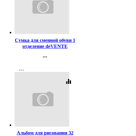
Код:
436008
Сумка для сменной обуви 1
отделение deVENTE
Дрифт (Drift) карман на
...
молнии 38x43x9 см
Контакты
арт.7040436
more_horiz
Регистрация
equalizer
Код:
462466
Альбом для рисования 32