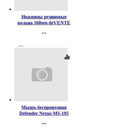
Код:
98534
Ножницы резиновые
кольца 160мм deVENTE
арт.4091318
...
Контакты
more_horiz
Регистрация
equalizer
Код:
452340
Мышь беспроводная
Defender Nexus MS-195
черный, 4 кнопки,800-1600
...
dpi
Контакты