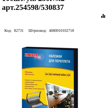
арт.254598/530837
equalizer
Код:
82731
Штрихкод:
4680010102718