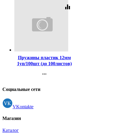
equalizer
Код:
130959
Пружины пластик 12мм
1уп/100шт (до 100листов)
белые deVENTE
...
арт.4125506
Контакты
Регистрация
Социальные сети
VKontakte
Магазин
Каталог