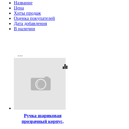
Название
Цена
Хиты продаж
Оценка покупателей
Дата добавления
В наличии
more_horiz
equalizer
Код:
185471
Ручка шариковая
прозрачный корпус,
резиновый упор (MC Gold)