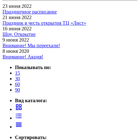
23 июня 2022
Праздничное расписание
21 июня 2022
Праздник в честь открытия ТЦ «Лист»
16 июня 2022
Шоу. Открытие
9 июня 2022
Внимание! Мы переехали!
8 июня 2020
Внимание! Акция!
Показывать по:
15
30
60
90
Вид каталога:
grid_view
format_list_bulleted
reorder
Сортировать: