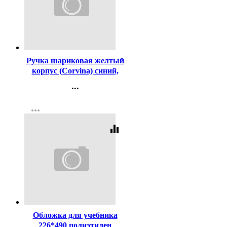
Код:
2996
Ручка шариковая желтый
корпус (Corvina) синий,
1,0мм арт.40163-G/С
...
Контакты
more_horiz
Регистрация
equalizer
Код:
15849
Обложка для учебника
226*490 полиэтилен