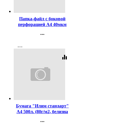
Код:
341305
Папка-файл с боковой
перфорацией А4 40мкм
гладкие КОМПЛЕКТ
...
100шт./уп.
Контакты
more_horiz
Регистрация
equalizer
Код:
437425
Бумага "Илим стандарт"
А4 500л. (80г/м2, белизна
CIE 146%) (Ст.5)
...
Контакты