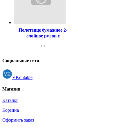
Код:
453758
Полотенце бумажное 2-
слойное рулон с
перфорацией 2рулона в
...
упаковке 14м Нежная
Контакты
белое (Ст.12)
Регистрация
Социальные сети
VKontakte
Магазин
Каталог
Корзина
Оформить заказ