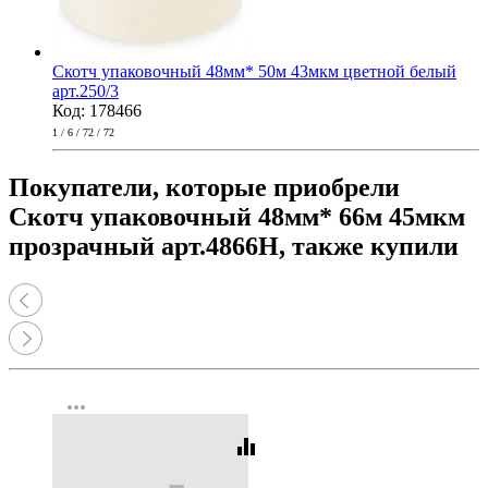
Скотч упаковочный 48мм* 50м 43мкм цветной белый
арт.250/3
Код: 178466
1 / 6 / 72 / 72
Покупатели, которые приобрели
Скотч упаковочный 48мм* 66м 45мкм
прозрачный арт.4866Н, также купили
more_horiz
equalizer