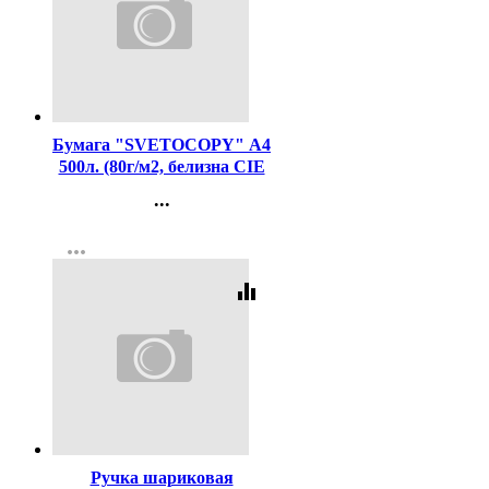
Код:
462
Бумага "SVETOCOPY" А4
500л. (80г/м2, белизна CIE
146%) (Светогорский ЦБК)
...
(Ст.5)
Контакты
more_horiz
Регистрация
equalizer
Код:
80194
Ручка шариковая