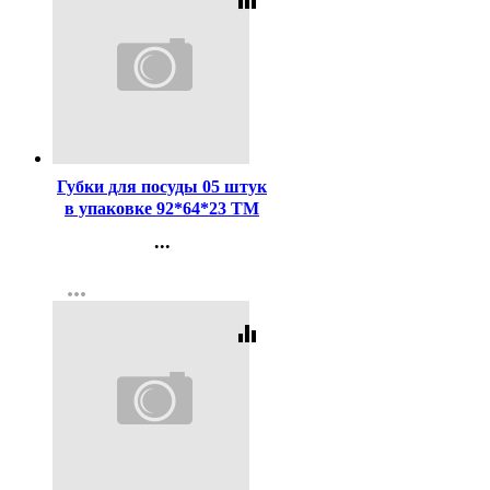
equalizer
Код:
456539
Губки для посуды 05 штук
в упаковке 92*64*23 ТМ
Мистер Бульк L (Ст.30)
...
Контакты
more_horiz
Регистрация
equalizer
Код:
445920