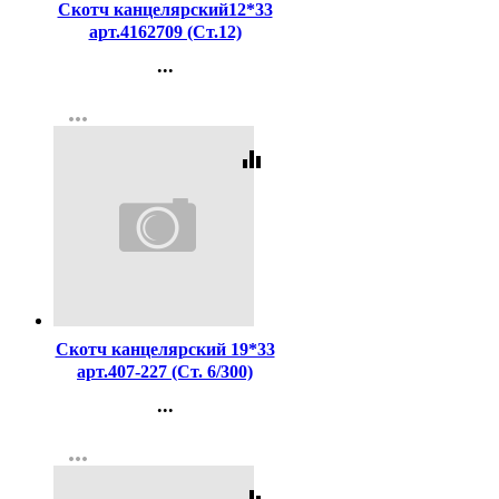
Скотч канцелярский12*33
арт.4162709 (Ст.12)
...
Контакты
more_horiz
Регистрация
equalizer
Код:
2126
Скотч канцелярский 19*33
арт.407-227 (Ст. 6/300)
...
Контакты
more_horiz
Регистрация