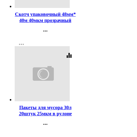
Код:
181126
Скотч упаковочный 48мм*
40м 40мкм прозрачный
арт. 50426/480200
...
Контакты
more_horiz
Регистрация
equalizer
Код:
416416
Пакеты для мусора 30л
20штук 25мкм в рулоне
черные Зубр
...
Контакты