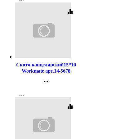
more_horiz
Регистрация
equalizer
Код:
216414
Скотч канцелярский15*10
Workmate арт.14-5678
(Ст.10)
...
Контакты
more_horiz
Регистрация
equalizer