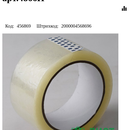
equalizer
Код:
456869
Штрихкод:
2000004568696