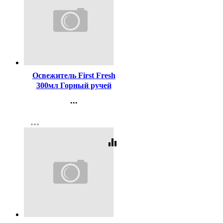
Код:
434084
Освежитель First Fresh
300мл Горный ручей
(Ст.12)
...
Контакты
more_horiz
Регистрация
equalizer
Код:
216416