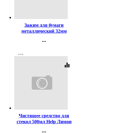
Код:
121
Зажим для бумаги
металлический 32мм
черный арт. SBC32/4131303
...
Контакты
more_horiz
Регистрация
equalizer
Код:
11281
Чистящее средство для
стекол 500мл Help Лимон
...