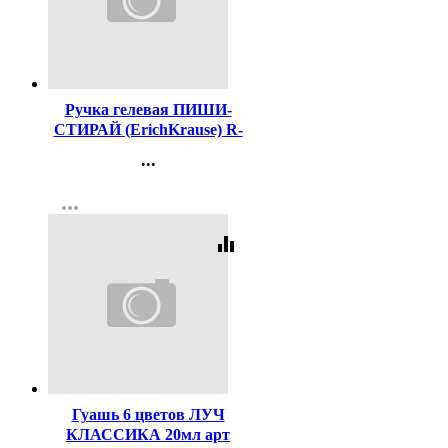
Код:
460656
Ручка гелевая ПИШИ-
СТИРАЙ (ErichKrause) R-
301 Магия Кубомир (Magic
...
Block) синий, 0,5мм
Контакты
арт.65233
more_horiz
Регистрация
equalizer
Код:
51447
Гуашь 6 цветов ЛУЧ
КЛАССИКА 20мл арт