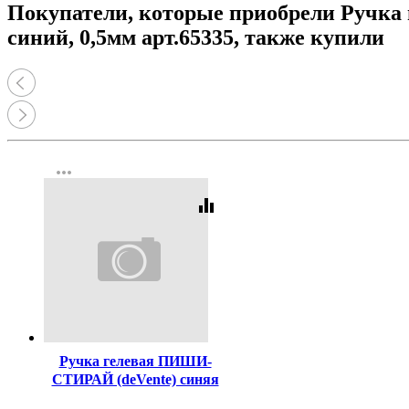
Покупатели, которые приобрели Ручка
синий, 0,5мм арт.65335, также купили
more_horiz
equalizer
Код:
460760
Ручка гелевая ПИШИ-
СТИРАЙ (deVente) синяя
ассорти 0,5мм арт.5051626
...