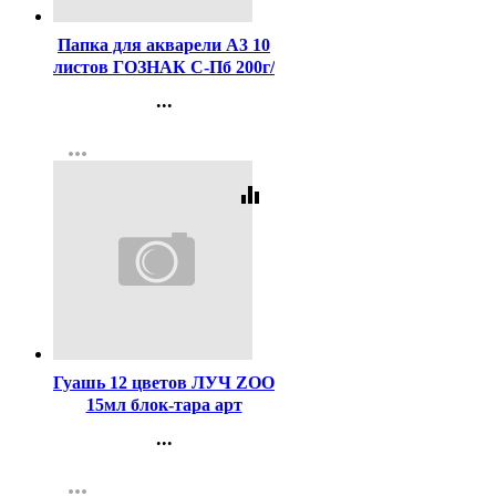
Папка для акварели А3 10
листов ГОЗНАК С-Пб 200г/
м2, ФЛОРА арт.ПА3/10
...
Контакты
more_horiz
Регистрация
equalizer
Код:
59757
Гуашь 12 цветов ЛУЧ ZOO
15мл блок-тара арт
20С1356-08
...
Контакты
more_horiz
Регистрация