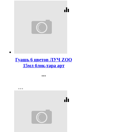
equalizer
Код:
59756
Гуашь 6 цветов ЛУЧ ZOO
15мл блок-тара арт
19С1250-08
...
Контакты
more_horiz
Регистрация
equalizer