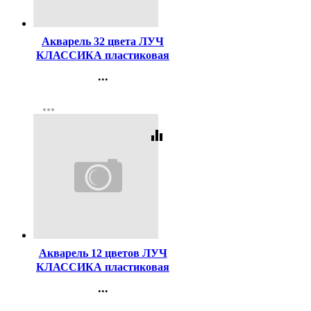
Код:
156905
Акварель 32 цвета ЛУЧ
КЛАССИКА пластиковая
коробка без кисти медовые
...
арт 26С 1579-08
Контакты
more_horiz
Регистрация
equalizer
Код:
21507
Акварель 12 цветов ЛУЧ
КЛАССИКА пластиковая
коробка без кисти медовые
...
арт 19С1286-08
Контакты