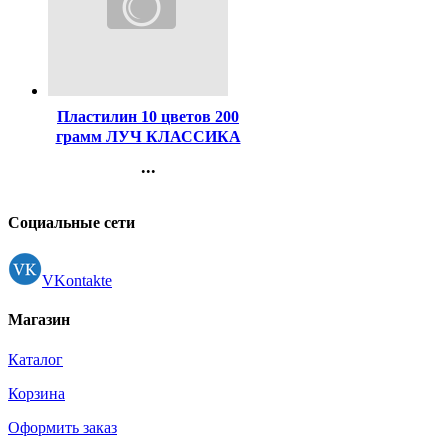
Код:
43885
Пластилин 10 цветов 200
грамм ЛУЧ КЛАССИКА
со стеком картонная
...
коробка арт 7С304-08
Контакты
Регистрация
Социальные сети
VKontakte
Магазин
Каталог
Корзина
Оформить заказ