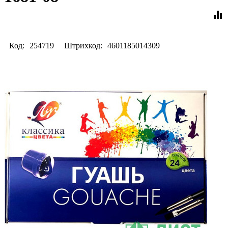
equalizer
Код:
254719
Штрихкод:
4601185014309