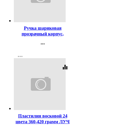
Код:
29977
Ручка шариковая
прозрачный корпус,
резиновый упор (PIANO)
...
Максрайтер (Maxriter)
Контакты
синий, 0,5мм, масло
more_horiz
арт.РТ-338/1152 (Ст.12/144)
Регистрация
equalizer
Код:
127994
Пластилин восковой 24
цвета 360-420 грамм ЛУЧ
ФАНТАЗИЯ картонная