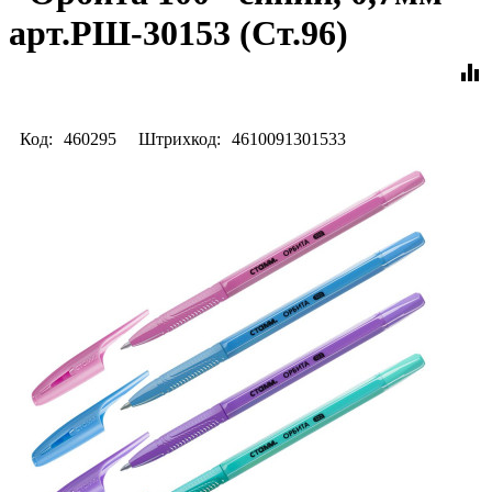
арт.РШ-30153 (Ст.96)
equalizer
Код:
460295
Штрихкод:
4610091301533