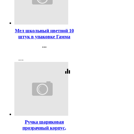
Код:
351999
Мел школьный цветной 10
штук в упаковке Гамма
мягкий, круглый арт
...
909193
Контакты
more_horiz
Регистрация
equalizer
Код:
29977
Ручка шариковая
прозрачный корпус,
резиновый упор (PIANO)