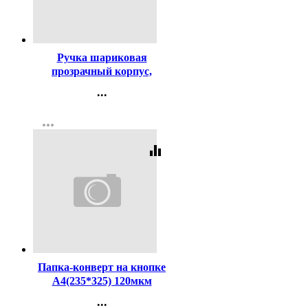
Код:
295206
Ручка шариковая
прозрачный корпус,
резиновый упор (PIANO)
...
синий, 0,5мм, игла, масло
Контакты
арт.РТ-350-12
more_horiz
Регистрация
equalizer
Код:
227269
Папка-конверт на кнопке
А4(235*325) 120мкм
Attomex зеленая
...