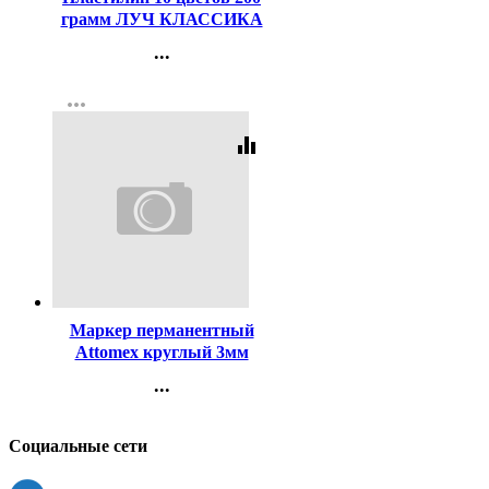
грамм ЛУЧ КЛАССИКА
со стеком картонная
...
коробка арт 7С304-08
Контакты
more_horiz
Регистрация
equalizer
Код:
140853
Маркер перманентный
Attomex круглый 3мм
черный арт.5043501
...
Контакты
Регистрация
Социальные сети