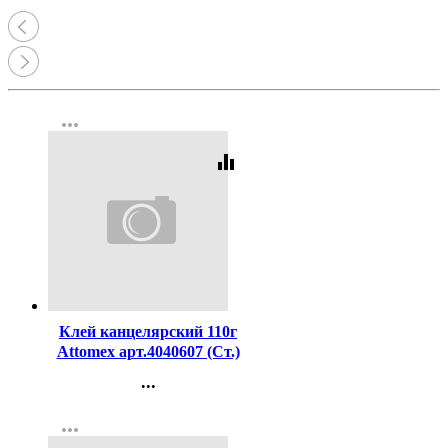
more_horiz
equalizer
Код:
208590
Клей канцелярский 110г
Attomex арт.4040607 (Ст.)
...
Контакты
more_horiz
Регистрация