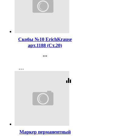
Код:
16199
Скобы №10 ErichKrause
арт.1188 (Ст.20)
...
Контакты
more_horiz
Регистрация
equalizer
Код:
140853
Маркер перманентный