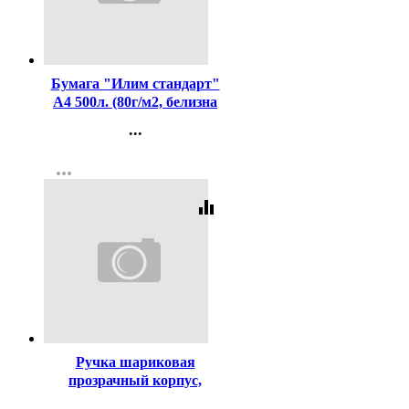
Код:
437425
Бумага "Илим стандарт"
А4 500л. (80г/м2, белизна
CIE 146%) (Ст.5)
...
Контакты
more_horiz
Регистрация
equalizer
Код:
619
Ручка шариковая
прозрачный корпус,
резиновый упор (MC Gold)
...