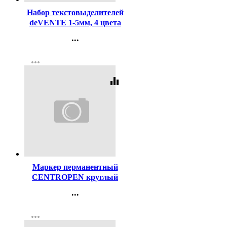
Набор текстовыделителей
deVENTE 1-5мм, 4 цвета
(желт/зел/оранж/роз)
...
арт.5045329
Контакты
more_horiz
Регистрация
equalizer
Код:
51143
Маркер перманентный
CENTROPEN круглый
1мм черный арт.2536/1Ч
...
Контакты
more_horiz
Регистрация