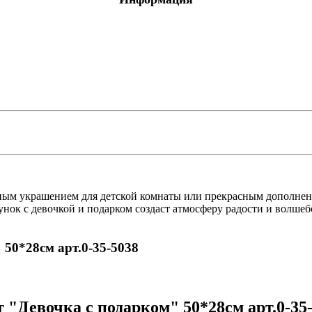
я обработка
 оргтехники
О
е с отделениями
чным украшением для детской комнаты или прекрасным дополнен
сунок с девочкой и подарком создаст атмосферу радости и волш
ля
тов
 птицы, животные
 50*28см арт.0-35-5038
"Девочка с подарком" 50*28см арт.0-35