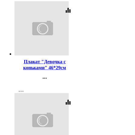
equalizer
Код:
442318
Плакат "Девочка с
коньками" 46*29см
арт.9201203
...
Контакты
more_horiz
Регистрация
equalizer