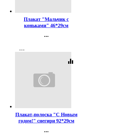
Код:
442319
Плакат "Мальчик с
коньками" 46*29см
арт.9201204
...
Контакты
more_horiz
Регистрация
equalizer
Код:
442322
Плакат-полоска "С Новым
годом!" снегири 92*29см
арт.9201520
...
Контакты