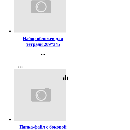
Код:
15848
Набор обложек для
тетради 209*345
полиэтилен 100мкм 10
...
штук в наборе арт Т100-10
Контакты
more_horiz
Регистрация
equalizer
Код:
359794
Папка-файл с боковой