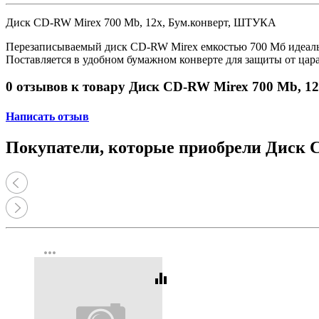
Принтеры, копиры, МФУ
Оборудование банковское
Диск CD-RW Mirex 700 Mb, 12х, Бум.конверт, ШТУКА
Шредеры
Перезаписываемый диск CD-RW Mirex емкостью 700 Мб идеальн
Поставляется в удобном бумажном конверте для защиты от ца
0 отзывов к товару Диск CD-RW Mirex 700 Mb, 
Написать отзыв
Покупатели, которые приобрели Диск 
more_horiz
equalizer