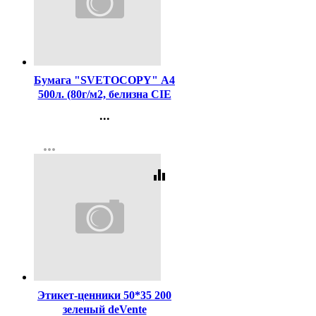
Код:
462
Бумага "SVETOCOPY" А4
500л. (80г/м2, белизна CIE
146%) (Светогорский ЦБК)
...
(Ст.5)
Контакты
more_horiz
Регистрация
equalizer
Код:
144871
Этикет-ценники 50*35 200
зеленый deVente