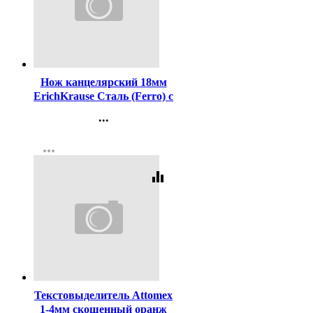
Код:
103193
Нож канцелярский 18мм
ErichKrause Сталь (Ferro) с
автоматической фиксацией
...
лезвия металлический
Контакты
арт.19158 (Ст.12/96)
more_horiz
Регистрация
equalizer
Код:
98754
Текстовыделитель Attomex
1-4мм скошенный оранж