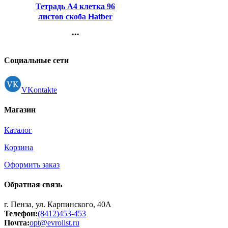
Тетрадь А4 клетка 96
листов скоба Hatber
КРОКО серия Книга
...
(THEBOOK) арт.96Т4тВ1
Контакты
Регистрация
Социальные сети
VKontakte
Магазин
Каталог
Корзина
Оформить заказ
Обратная связь
г. Пенза, ул. Карпинского, 40А
Телефон:
(8412)453-453
Почта:
opt@evrolist.ru