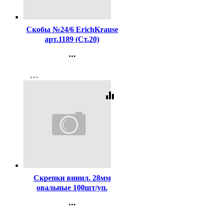
Код:
16204
Скобы №24/6 ErichKrause
арт.1189 (Ст.20)
...
Контакты
more_horiz
Регистрация
equalizer
Код:
98649
Скрепки винил. 28мм
овальные 100шт/уп.
deVENTE цветные
...
арт.4135324
Контакты