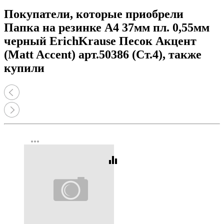
Покупатели, которые приобрели
Папка на резинке А4 37мм пл. 0,55мм
черный ErichKrause Песок Акцент
(Matt Accent) арт.50386 (Ст.4), также
купили
more_horiz
equalizer
Код:
352500