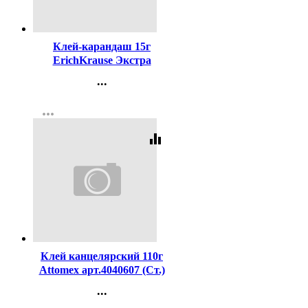
Код:
20630
Клей-карандаш 15г
ErichKrause Экстра
арт.4443 (Ст.20/480)
...
Контакты
more_horiz
Регистрация
equalizer
Код:
208590
Клей канцелярский 110г
Attomex арт.4040607 (Ст.)
...