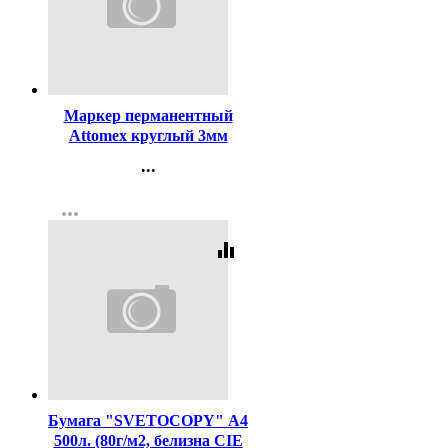
Код:
140853
Маркер перманентный
Attomex круглый 3мм
черный арт.5043501
...
Контакты
more_horiz
Регистрация
equalizer
Код:
462
Бумага "SVETOCOPY" А4
500л. (80г/м2, белизна CIE