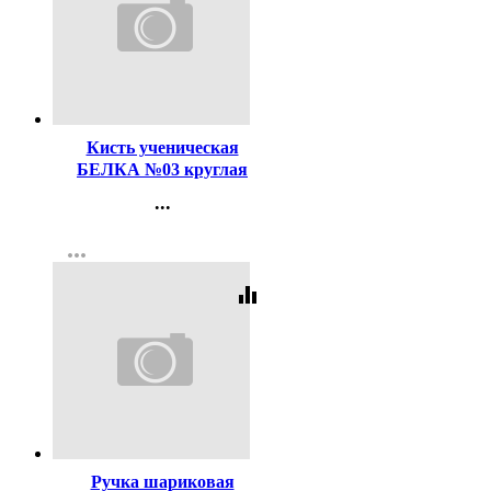
Код:
116496
Кисть ученическая
БЕЛКА №03 круглая
...
Контакты
more_horiz
Регистрация
equalizer
Код:
29977
Ручка шариковая