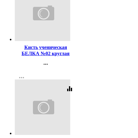
Код:
116495
Кисть ученическая
БЕЛКА №02 круглая
...
Контакты
more_horiz
Регистрация
equalizer
Код:
116497