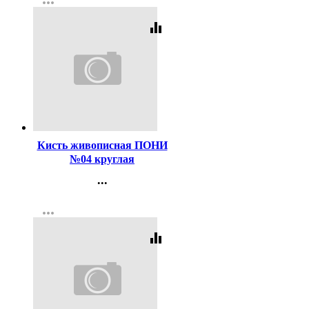
more_horiz
Регистрация
equalizer
Код:
47480
Кисть живописная ПОНИ
№04 круглая
...
Контакты
more_horiz
Регистрация
equalizer