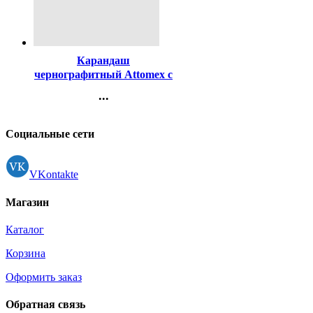
Код:
140851
Карандаш
чернографитный Attomex с
ластиком НВ зеленый
...
корпус, пластиковый
Контакты
арт.5032601
Регистрация
Социальные сети
VKontakte
Магазин
Каталог
Корзина
Оформить заказ
Обратная связь