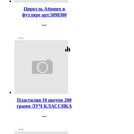
Циркуль Attomex в
футляре арт.5098300
...
Контакты
more_horiz
Регистрация
equalizer
Код:
43885
Пластилин 10 цветов 200
грамм ЛУЧ КЛАССИКА
со стеком картонная
...
коробка арт 7С304-08
Контакты
more_horiz
Регистрация