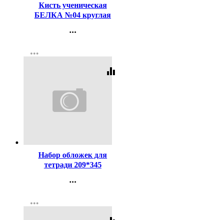
Кисть ученическая
БЕЛКА №04 круглая
...
Контакты
more_horiz
Регистрация
equalizer
Код:
15848
Набор обложек для
тетради 209*345
полиэтилен 100мкм 10
...
штук в наборе арт Т100-10
Контакты
more_horiz
Регистрация