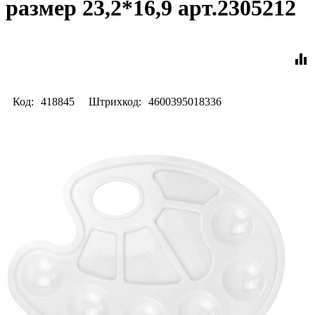
размер 23,2*16,9 арт.2305212
equalizer
Код:
418845
Штрихкод:
4600395018336