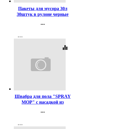
Пакеты для мусора 30л
30штук в рулоне черные
Пчела (Ст.35)
...
Контакты
more_horiz
Регистрация
equalizer
Код:
455074
Швабра для пола "SPRAY
MOP" с насадкой из
микрофибры и с
...
распылителем
Контакты
more_horiz
Регистрация