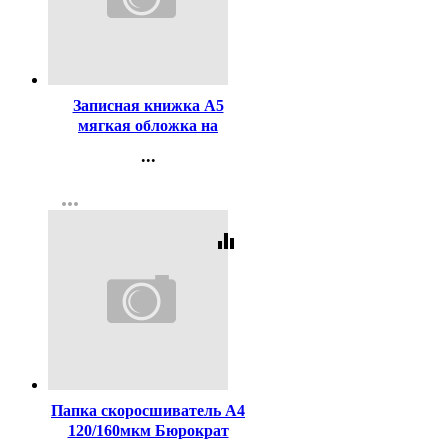
Код:
448531
Записная книжка А5
мягкая обложка на
спирали 80 листов Prof-
...
Press Черный автомобиль
Контакты
глянцевая ламинация
more_horiz
Регистрация
арт.80-3770
equalizer
Код:
270500
Папка скоросшиватель А4
120/160мкм Бюрократ