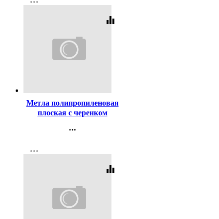
more_horiz
Регистрация
equalizer
Код:
4428
Метла полипропиленовая
плоская с черенком
...
Контакты
more_horiz
Регистрация
equalizer