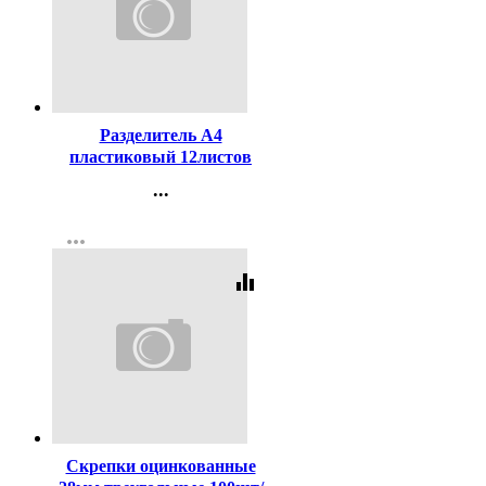
Код:
152589
Разделитель А4
пластиковый 12листов
цветовой Attomex
...
арт.3051511
Контакты
more_horiz
Регистрация
equalizer
Код:
164983
Скрепки оцинкованные