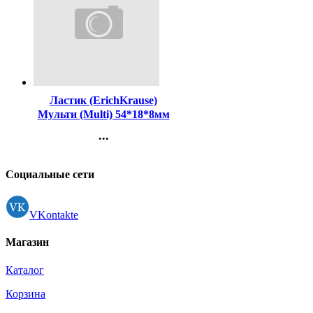
Код:
434727
Ластик (ErichKrause)
Мульти (Multi) 54*18*8мм
серый арт.60759 (Ст.36)
...
Контакты
Регистрация
Социальные сети
VKontakte
Магазин
Каталог
Корзина