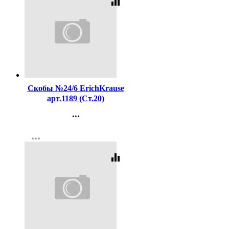
equalizer
Код:
16204
Скобы №24/6 ErichKrause
арт.1189 (Ст.20)
...
Контакты
more_horiz
Регистрация
equalizer
Код:
416407