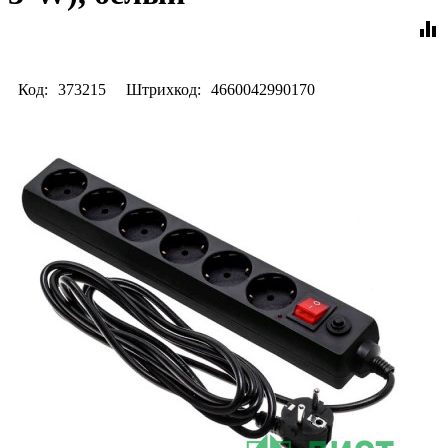
equalizer
Код:
373215
Штрихкод:
4660042990170