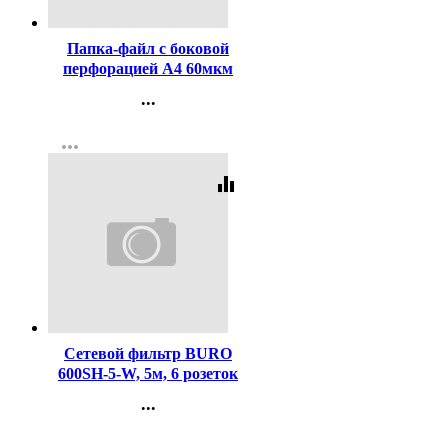
Код:
435457
Папка-файл с боковой
перфорацией А4 60мкм
апельсиновая корка
...
(Attache) КОМПЛЕКТ
Контакты
50шт./уп. арт.1678522
more_horiz
Регистрация
equalizer
Код:
373211
Сетевой фильтр BURO
600SH-5-W, 5м, 6 розеток
белый
...
Контакты