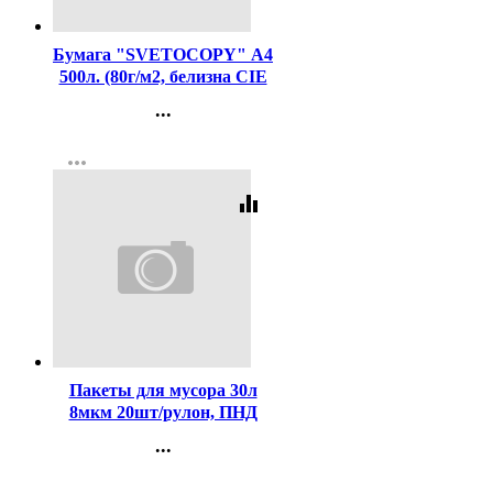
Код:
462
Бумага "SVETOCOPY" А4
500л. (80г/м2, белизна CIE
146%) (Светогорский ЦБК)
...
(Ст.5)
Контакты
more_horiz
Регистрация
equalizer
Код:
416406
Пакеты для мусора 30л
8мкм 20шт/рулон, ПНД
черные Пчела М
...
Контакты