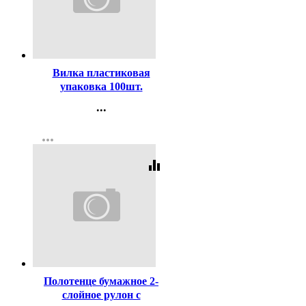
Код:
320351
Вилка пластиковая
упаковка 100шт.
...
Контакты
more_horiz
Регистрация
equalizer
Код:
8111
Полотенце бумажное 2-
слойное рулон с