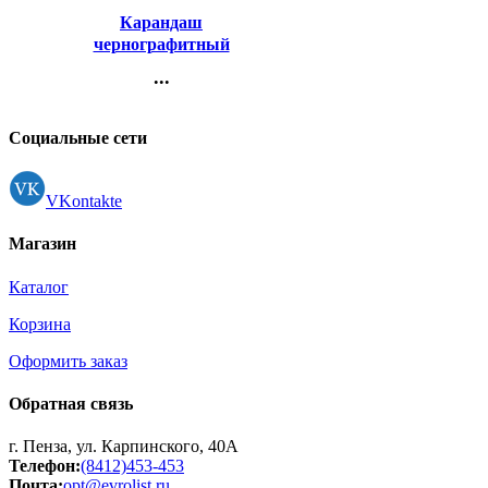
Карандаш
чернографитный
ErichKrause с ластиком
...
VIVO HB трехгранный
Контакты
корпус арт.45623 (Ст.42)
Регистрация
Социальные сети
VKontakte
Магазин
Каталог
Корзина
Оформить заказ
Обратная связь
г. Пенза, ул. Карпинского, 40А
Телефон:
(8412)453-453
Почта:
opt@evrolist.ru