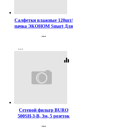
Код:
389627
Салфетки влажные 120шт/
пачка ЭКОНОМ Smart Для
всей семьи универсальные
...
с крышкой (Ст.16)
Контакты
more_horiz
Регистрация
equalizer
Код:
373198
Сетевой фильтр BURO
500SH-3-B, 3м, 5 розеток
черный
...