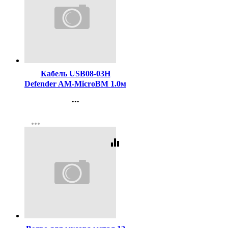
Код:
325434
Кабель USB08-03H
Defender AM-MicroBM 1.0м
...
Контакты
more_horiz
Регистрация
equalizer
Код:
386268