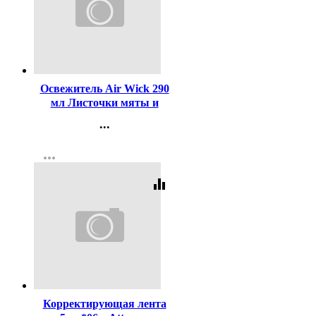
Код:
458811
Освежитель Air Wick 290
мл Листочки мяты и
Зеленый чай
...
Контакты
more_horiz
Регистрация
equalizer
Код:
393446
Корректирующая лента