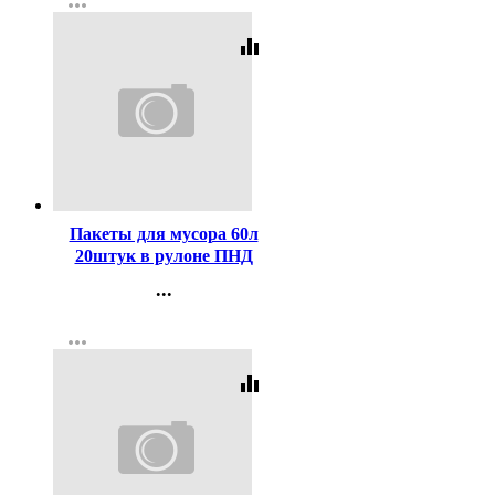
more_horiz
Регистрация
equalizer
Код:
416408
Пакеты для мусора 60л
20штук в рулоне ПНД
черные 8 микрон Пчела
...
Контакты
more_horiz
Регистрация
equalizer