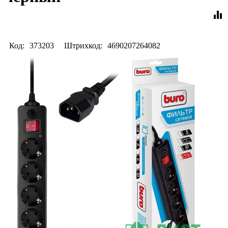
equalizer
Код:
373203
Штрихкод:
4690207264082