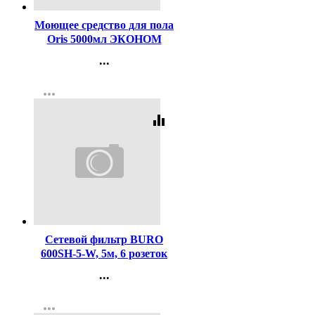
Моющее средство для пола
Oris 5000мл ЭКОНОМ
Grass арт.125921
...
Контакты
more_horiz
Регистрация
equalizer
Код:
373211
Сетевой фильтр BURO
600SH-5-W, 5м, 6 розеток
белый
...
Контакты
more_horiz
Регистрация