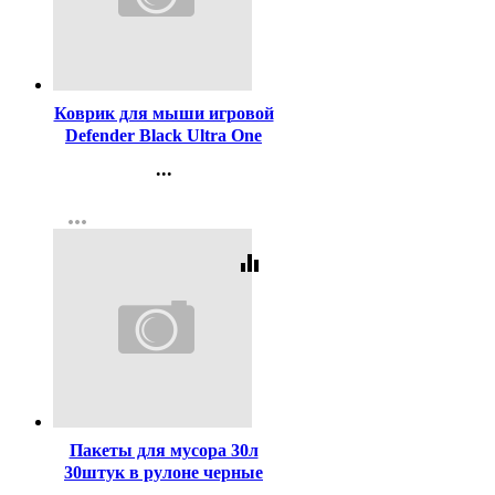
Код:
456748
Коврик для мыши игровой
Defender Black Ultra One
780*300*5 мм,
...
ткань+резина
Контакты
more_horiz
Регистрация
equalizer
Код:
416407
Пакеты для мусора 30л
30штук в рулоне черные
Пчела (Ст.35)