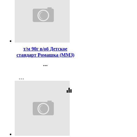
Код:
375447
т/м 90г в/об Детское
стандарт Ромашка (ММЗ)
...
Контакты
more_horiz
Регистрация
equalizer
Код:
255478