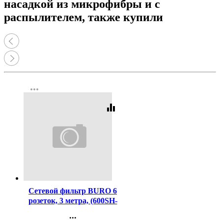
насадкой из микрофибры и с
распылителем, также купили
more_horiz
equalizer
Код:
373215
Сетевой фильтр BURO 6
розеток, 3 метра, (600SH-
16-3-W), белый
...