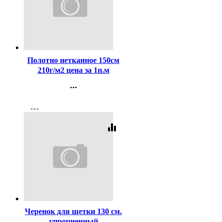
Код:
445234
Полотно нетканное 150см
210г/м2 цена за 1п.м
...
Контакты
more_horiz
Регистрация
equalizer
Код:
144334
Черенок для щетки 130 см.
упрочненный