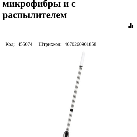
микрофибры и с
распылителем
equalizer
Код:
455074
Штрихкод:
4670260901858