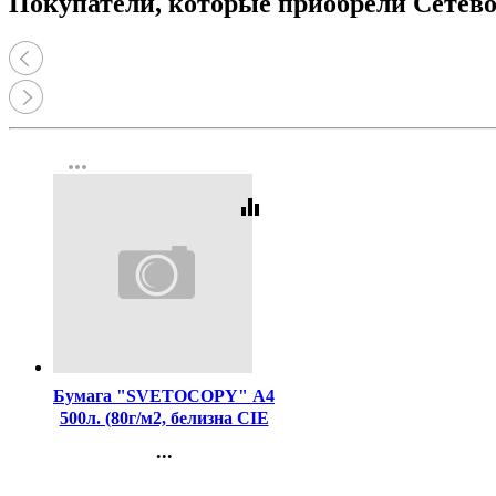
Покупатели, которые приобрели Сетево
more_horiz
equalizer
Код:
462
Бумага "SVETOCOPY" А4
500л. (80г/м2, белизна CIE
146%) (Светогорский ЦБК)
...
(Ст.5)
Контакты