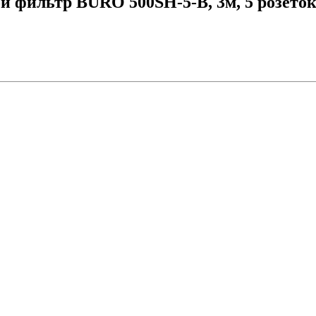
й фильтр BURO 500SH-5-B, 3м, 5 розето