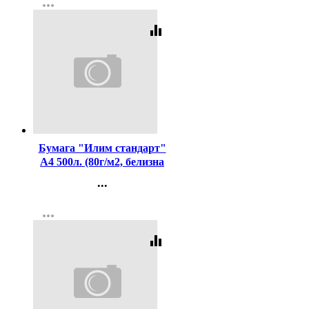
more_horiz
Регистрация
equalizer
Код:
437425
Бумага "Илим стандарт"
А4 500л. (80г/м2, белизна
CIE 146%) (Ст.5)
...
Контакты
more_horiz
Регистрация
equalizer