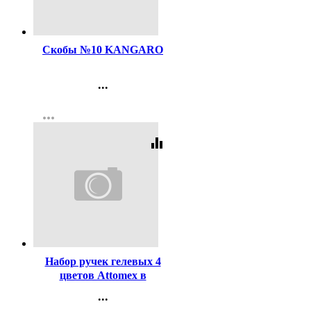
Код:
1076
Скобы №10 KANGARO
...
Контакты
more_horiz
Регистрация
equalizer
Код:
227490
Набор ручек гелевых 4
цветов Attomex в
пластиковом блистере,
...
резиновый грипп