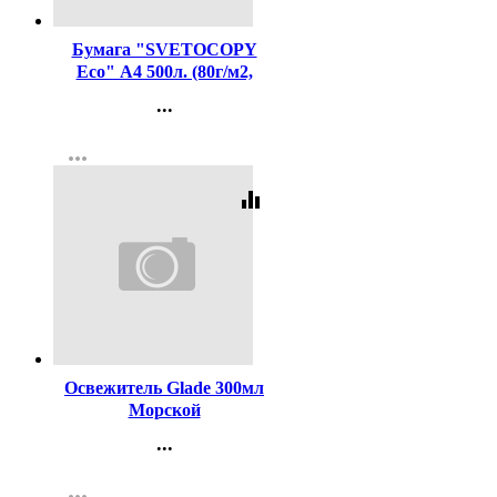
Бумага "SVETOCOPY
Eco" А4 500л. (80г/м2,
белизна ISO 60 %)
...
(Светогорский ЦБК) (Ст.5)
Контакты
more_horiz
Регистрация
equalizer
Код:
406786
Освежитель Glade 300мл
Морской
...
Контакты