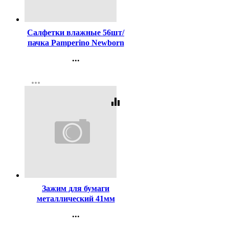
Код:
436666
Салфетки влажные 56шт/
пачка Pamperino Newborn
детские, без отдушки с
...
крышкой (Ст.20)
Контакты
more_horiz
Регистрация
equalizer
Код:
65219
Зажим для бумаги
металлический 41мм
черный арт.SBC41/4131304
...
Контакты