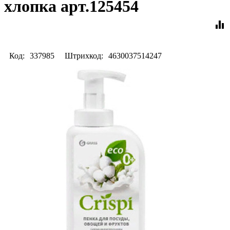
хлопка арт.125454
equalizer
Код:
337985
Штрихкод:
4630037514247