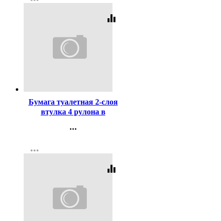
more_horiz
Регистрация
equalizer
Код:
30785
Бумага туалетная 2-слоя
втулка 4 рулона в
упаковке 23 метра Земма
...
(Zewa) Plus
Контакты
more_horiz
Регистрация
equalizer