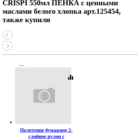
CRISPI 550мл ПЕНКА с ценными
маслами белого хлопка арт.125454,
также купили
more_horiz
equalizer
Код:
8111
Полотенце бумажное 2-
слойное рулон с