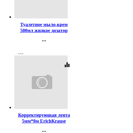
Код:
297418
Туалетное мыло-крем
500мл жидкое дозатор
Milana алоэ Grass
...
арт.126600
Контакты
more_horiz
Регистрация
equalizer
Код:
391071
Корректирующая лента
5мм*8м ErichKrause
ErgoLine арт.53604 (Ст.15)
...