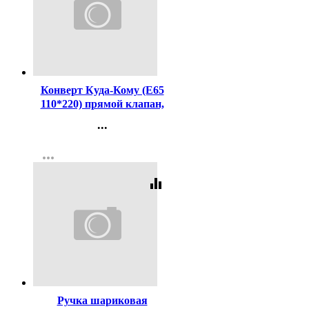
Код:
134997
Конверт Куда-Кому (Е65
110*220) прямой клапан,
стрип, 80г(с внутренней
...
серой запечаткой)
Контакты
more_horiz
Регистрация
equalizer
Код:
16239
Ручка шариковая