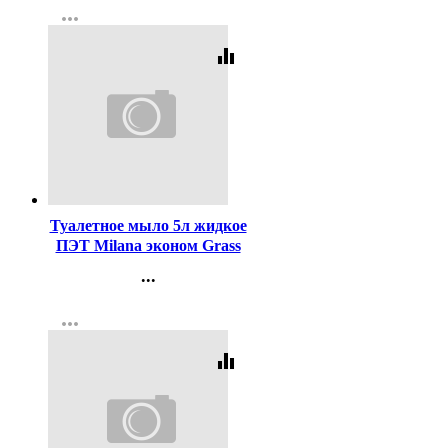
more_horiz
Регистрация
equalizer
Код:
297405
Туалетное мыло 5л жидкое
ПЭТ Milana эконом Grass
арт.125352
...
Контакты
more_horiz
Регистрация
equalizer