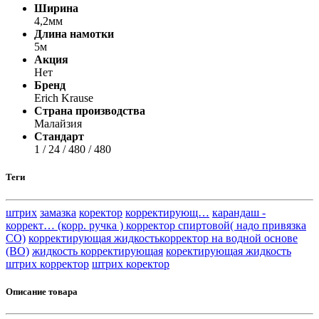
Ширина
4,2мм
Длина намотки
5м
Акция
Нет
Бренд
Erich Krause
Страна производства
Малайзия
Стандарт
1 / 24 / 480 / 480
Теги
штрих
замазка
коректор
корректирующ…
карандаш -
коррект… (корр. ручка ) корректор спиртовой( надо привязка
СО)
корректирующая жидкостькорректор на водной основе
(ВО)
жидкость корректирующая
коректирующая жидкость
штрих корректор
штрих коректор
Описание товара