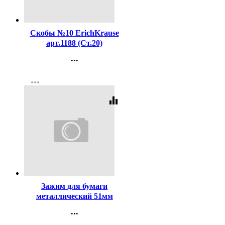
Код:
16199
Скобы №10 ErichKrause
арт.1188 (Ст.20)
...
Контакты
more_horiz
Регистрация
equalizer
Код:
123
Зажим для бумаги
металлический 51мм
черный арт. SBC51/4131305
...
Контакты