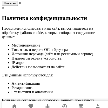
×
Понятно
×
Политика конфиденциальности
Продолжая использовать наш сайт, вы соглашаетесь на
обработку файлов cookie, которые собирают следующие
данные:
Местоположение
Тип, язык и версия ОС и браузера
Источник перехода (сайт или рекламный сервис)
Параметры экрана устройства
IP-адрес
Действия пользователя на сайте
Эти данные используются для:
Аутентификации
Ретаргетинга
Статистики и аналитики
Если вы не согласны на обработку данных, пожалуйста,
покиньте сайт.
home
favorite
equalizer
history
shopping_cart
person