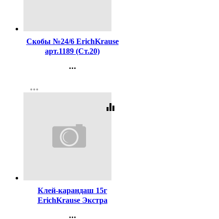
Код:
16204
Скобы №24/6 ErichKrause
арт.1189 (Ст.20)
...
Контакты
more_horiz
Регистрация
equalizer
Код:
20630
Клей-карандаш 15г
ErichKrause Экстра
арт.4443 (Ст.20/480)
...