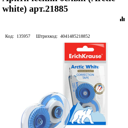
white) арт.21885
equalizer
Код:
135957
Штрихкод:
4041485218852