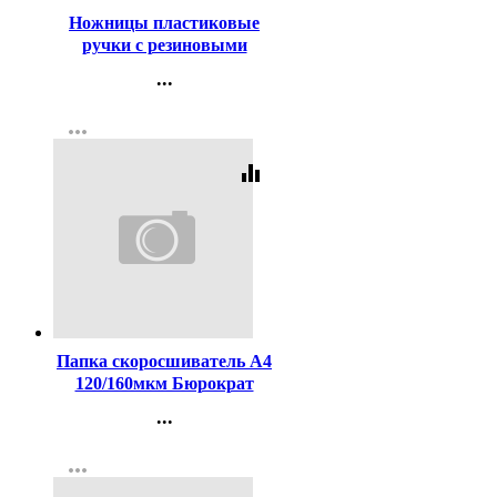
Ножницы пластиковые
ручки с резиновыми
накладками 150мм
...
ErichKrause Standard
Контакты
арт.35098
more_horiz
Регистрация
equalizer
Код:
270477
Папка скоросшиватель А4
120/160мкм Бюрократ
серый арт.PS20GREY
...
(Ст.10)
Контакты
more_horiz
Регистрация