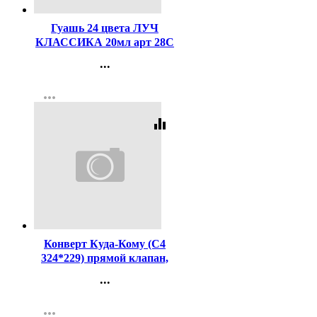
Гуашь 24 цвета ЛУЧ
КЛАССИКА 20мл арт 28С
1681-08
...
Контакты
more_horiz
Регистрация
equalizer
Код:
2666
Конверт Куда-Кому (С4
324*229) прямой клапан,
стрип, 80г арт.3590
...
Контакты
more_horiz
Регистрация