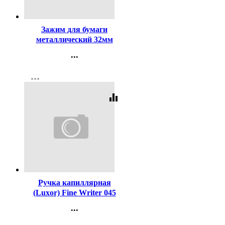
Код:
121
Зажим для бумаги
металлический 32мм
черный арт. SBC32/4131303
...
Контакты
more_horiz
Регистрация
equalizer
Код:
296976
Ручка капиллярная
(Luxor) Fine Writer 045
красный арт.7123 (Ст.10)
...
Контакты