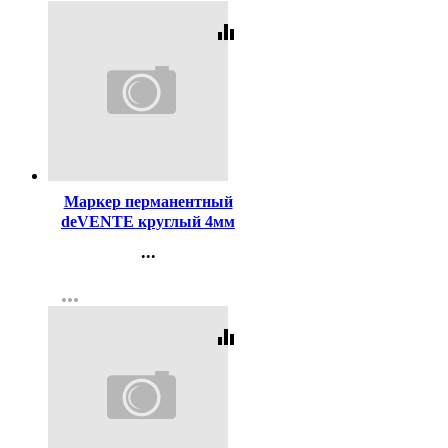
equalizer
Код:
94164
Маркер перманентный
deVENTE круглый 4мм
черный арт.5043333
...
Контакты
more_horiz
Регистрация
equalizer