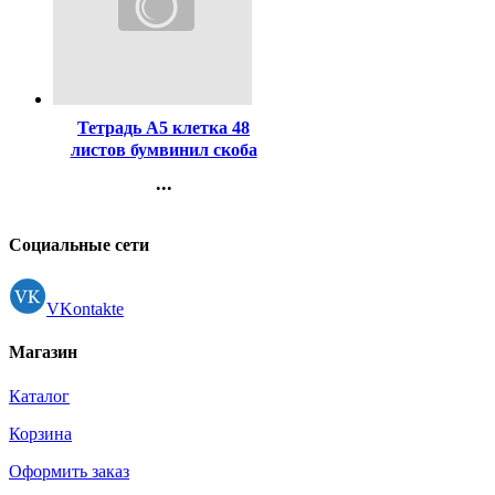
Код:
363761
Тетрадь А5 клетка 48
листов бумвинил скоба
Hatber Металлик Синяя
...
арт 48Т5бвВ1
Контакты
Регистрация
Социальные сети
VKontakte
Магазин
Каталог
Корзина
Оформить заказ