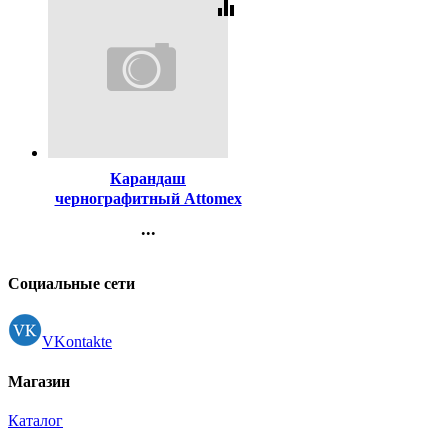
equalizer
Код:
140850
Карандаш
чернографитный Attomex
без ластика НВ зеленый
...
корпус пластиковый
Контакты
арт.5032600
Регистрация
Социальные сети
VKontakte
Магазин
Каталог