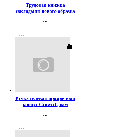
Трудовая книжка
(вкладыш) нового образца
...
Контакты
more_horiz
Регистрация
equalizer
Код:
1699
Ручка гелевая прозрачный
корпус Crown 0,5мм
чёрная
...
Контакты
more_horiz
Регистрация