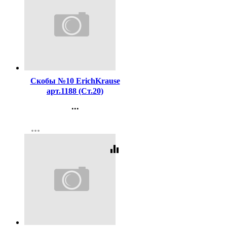
Код:
16199
Скобы №10 ErichKrause
арт.1188 (Ст.20)
...
Контакты
more_horiz
Регистрация
equalizer
Код:
3434