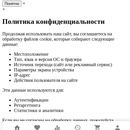
×
Понятно
×
Политика конфиденциальности
Продолжая использовать наш сайт, вы соглашаетесь на
обработку файлов cookie, которые собирают следующие
данные:
Местоположение
Тип, язык и версия ОС и браузера
Источник перехода (сайт или рекламный сервис)
Параметры экрана устройства
IP-адрес
Действия пользователя на сайте
Эти данные используются для:
Аутентификации
Ретаргетинга
Статистики и аналитики
Если вы не согласны на обработку данных, пожалуйста,
покиньте сайт.
home
favorite
equalizer
history
shopping_cart
person