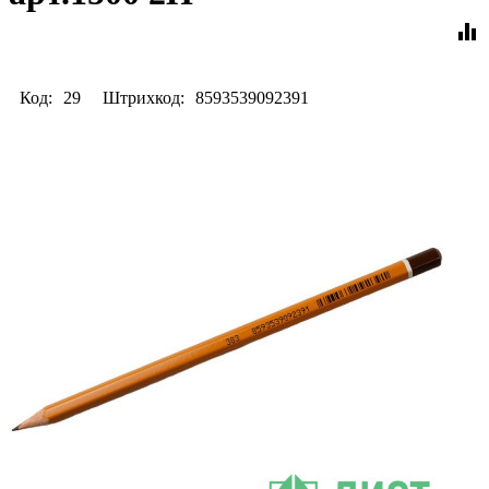
equalizer
Код:
29
Штрихкод:
8593539092391