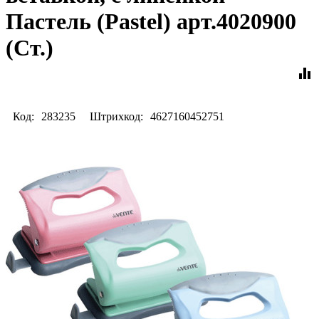
Пастель (Pastel) арт.4020900
(Ст.)
equalizer
Код:
283235
Штрихкод:
4627160452751