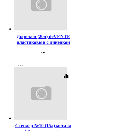
Код:
98501
Дырокол (20л) deVENTE
пластиковый с линейкой
арт.4020338
...
Контакты
more_horiz
Регистрация
equalizer
Код:
123479
Степлер №10 (15л) металл