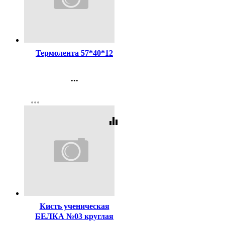
Код:
124177
Термолента 57*40*12
...
Контакты
more_horiz
Регистрация
equalizer
Код:
116496
Кисть ученическая
БЕЛКА №03 круглая