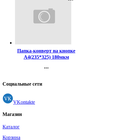
Код:
276844
Папка-конверт на кнопке
А4(235*325) 180мкм
зеленый арт.AKk4_00004
...
Контакты
Регистрация
Социальные сети
VKontakte
Магазин
Каталог
Корзина