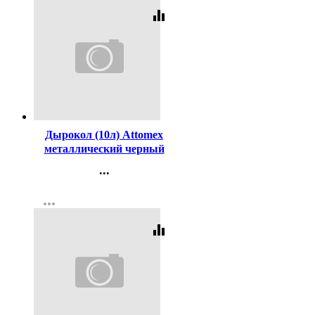
equalizer
Код:
98495
Дырокол (10л) Attomex
металлический черный
арт.4020303
...
Контакты
more_horiz
Регистрация
equalizer