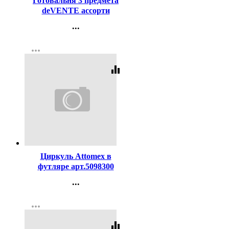
Готовальня 3 предмета
deVENTE ассорти
арт.5093623
...
Контакты
more_horiz
Регистрация
equalizer
Код:
119238
Циркуль Attomex в
футляре арт.5098300
...
Контакты
more_horiz
Регистрация
equalizer