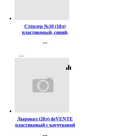
Код:
107104
Степлер №10 (10л)
пластиковый, синий,
deVENTE, закр/откр
...
арт.4142352 (Ст.)
Контакты
more_horiz
Регистрация
equalizer
Код:
230894
Дырокол (20л) deVENTE
пластиковый с каучуковой
вставкой, с линейкой
...