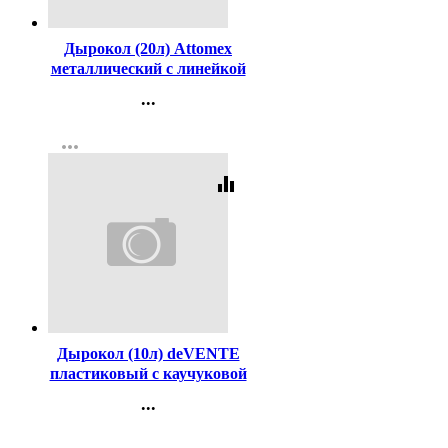
Код:
98497
Дырокол (20л) Attomex
металлический с линейкой
арт.4020306
...
Контакты
more_horiz
Регистрация
equalizer
Код:
230893
Дырокол (10л) deVENTE
пластиковый с каучуковой
вставкой, с линейкой Color
...
арт.4020804 (Ст.)
Контакты