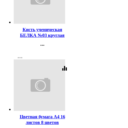
Код:
116496
Кисть ученическая
БЕЛКА №03 круглая
...
Контакты
more_horiz
Регистрация
equalizer
Код:
241481
Цветная бумага А4 16
листов 8 цветов