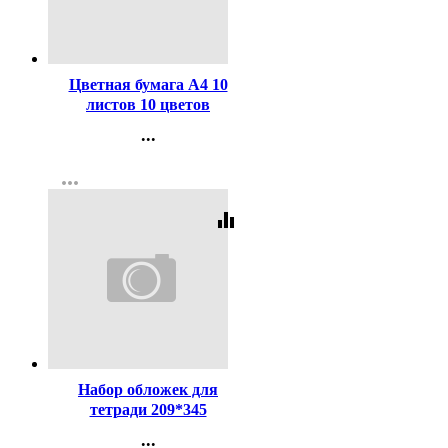
Код:
241478
Цветная бумага А4 10
листов 10 цветов
мелованная односторонняя
...
РАША Цветная бумага
Контакты
more_horiz
Регистрация
equalizer
Код:
15848
Набор обложек для
тетради 209*345
полиэтилен 100мкм 10
...