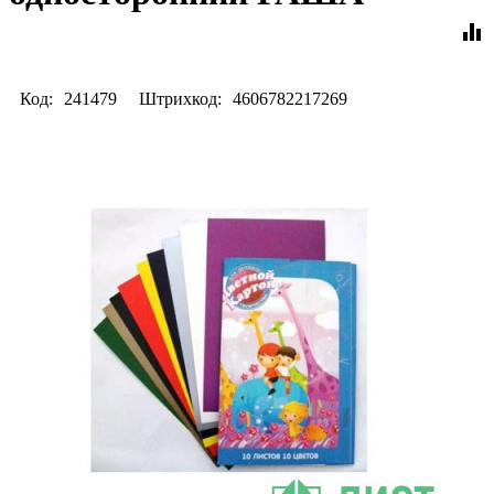
equalizer
Код:
241479
Штрихкод:
4606782217269