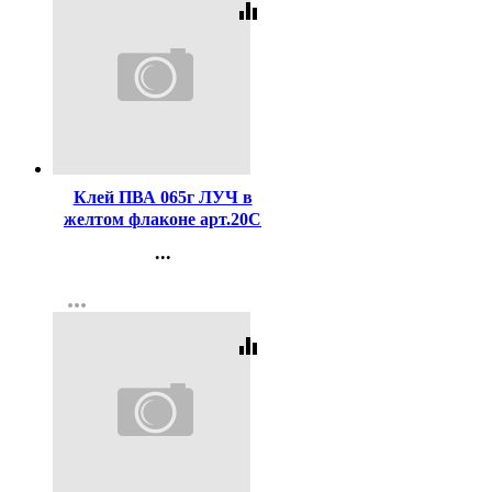
equalizer
Код:
155711
Клей ПВА 065г ЛУЧ в
желтом флаконе арт.20С
1352-08
...
Контакты
more_horiz
Регистрация
equalizer
Код:
59756