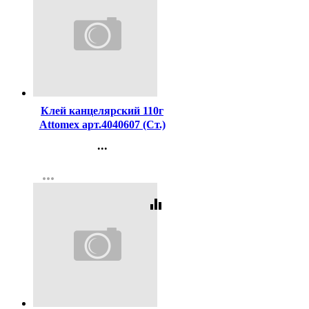
Код:
208590
Клей канцелярский 110г
Attomex арт.4040607 (Ст.)
...
Контакты
more_horiz
Регистрация
equalizer
Код:
59757