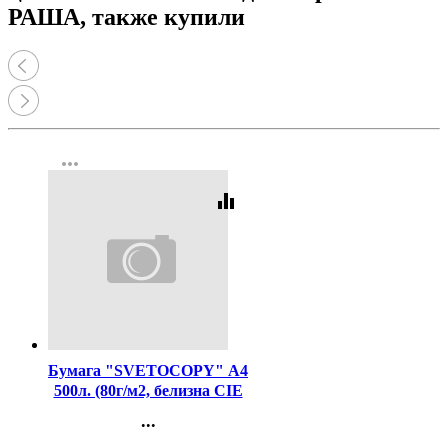
РАША, также купили
more_horiz
equalizer
Код:
462
Бумага "SVETOCOPY" А4
500л. (80г/м2, белизна CIE
146%) (Светогорский ЦБК)
...
(Ст.5)
Контакты