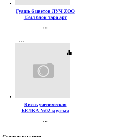
Гуашь 6 цветов ЛУЧ ZOO
15мл блок-тара арт
19С1250-08
...
Контакты
more_horiz
Регистрация
equalizer
Код:
116495
Кисть ученическая
БЕЛКА №02 круглая
...
Контакты
Регистрация
Социальные сети