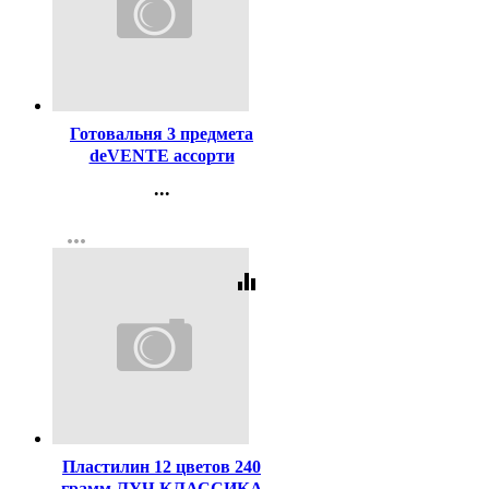
Код:
169079
Готовальня 3 предмета
deVENTE ассорти
арт.5093623
...
Контакты
more_horiz
Регистрация
equalizer
Код:
40651
Пластилин 12 цветов 240
грамм ЛУЧ КЛАССИКА