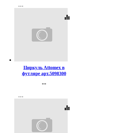
more_horiz
Регистрация
equalizer
Код:
119238
Циркуль Attomex в
футляре арт.5098300
...
Контакты
more_horiz
Регистрация
equalizer