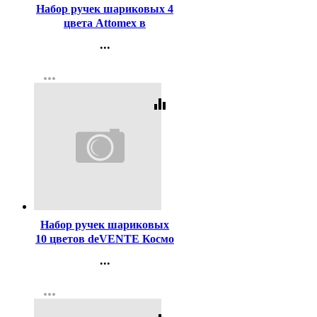
Набор ручек шариковых 4
цвета Attomex в
пластиковом блистере
...
арт.5073722
Контакты
more_horiz
Регистрация
equalizer
Код:
114943
Набор ручек шариковых
10 цветов deVENTE Космо
(Cosmo) в пластиковый
...
блистере арт.5073408
Контакты
more_horiz
Регистрация