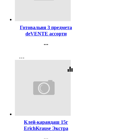
Код:
169079
Готовальня 3 предмета
deVENTE ассорти
арт.5093623
...
Контакты
more_horiz
Регистрация
equalizer
Код:
20630
Клей-карандаш 15г
ErichKrause Экстра
арт.4443 (Ст.20/480)
...