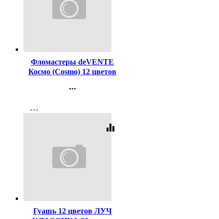
Код:
116263
Фломастеры deVENTE
Космо (Cosmo) 12 цветов
пластиковый блистер
...
арт.5081310
Контакты
more_horiz
Регистрация
equalizer
Код:
43884
Гуашь 12 цветов ЛУЧ