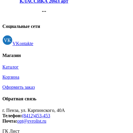
КЛАССИКА 20мл арт
19С1277-08
...
Контакты
Регистрация
Социальные сети
VKontakte
Магазин
Каталог
Корзина
Оформить заказ
Обратная связь
г. Пенза, ул. Карпинского, 40А
Телефон:
(8412)453-453
Почта:
opt@evrolist.ru
ГК Лист