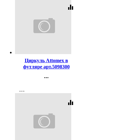
equalizer
Код:
119238
Циркуль Attomex в
футляре арт.5098300
...
Контакты
more_horiz
Регистрация
equalizer