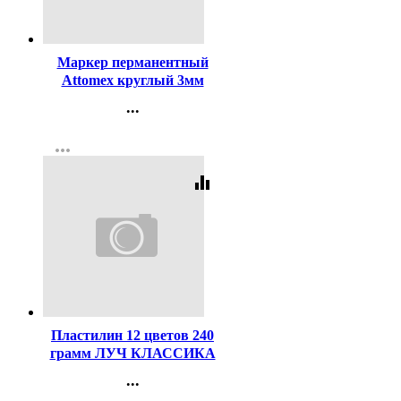
Код:
140853
Маркер перманентный
Attomex круглый 3мм
черный арт.5043501
...
Контакты
more_horiz
Регистрация
equalizer
Код:
40651
Пластилин 12 цветов 240
грамм ЛУЧ КЛАССИКА
со стеком картонная
...
коробка арт 7С331-08