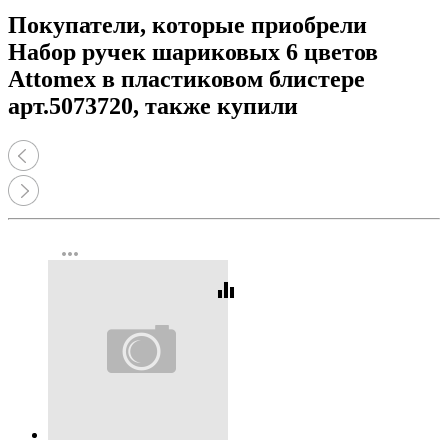
Покупатели, которые приобрели
Набор ручек шариковых 6 цветов
Attomex в пластиковом блистере
арт.5073720, также купили
more_horiz
equalizer
Код:
227494