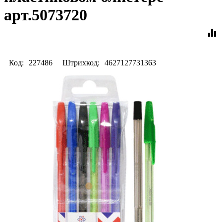
арт.5073720
equalizer
Код:
227486
Штрихкод:
4627127731363