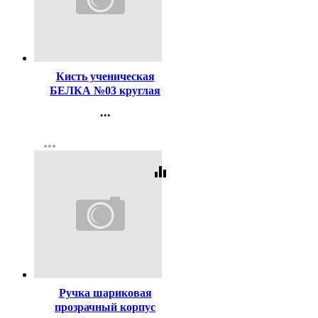
Код:
116496
Кисть ученическая
БЕЛКА №03 круглая
...
Контакты
more_horiz
Регистрация
equalizer
Код:
447
Ручка шариковая
прозрачный корпус