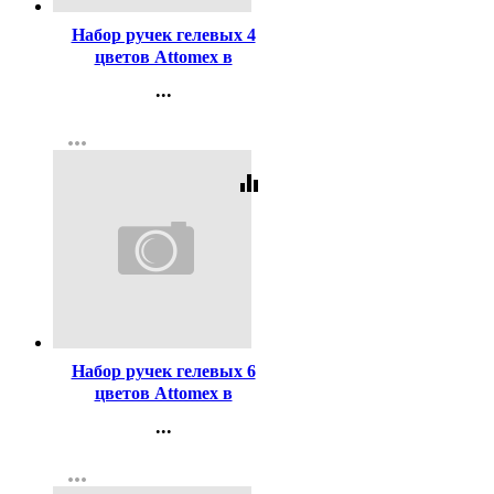
Набор ручек гелевых 4
цветов Attomex в
пластиковом блистере,
...
резиновый грипп
Контакты
арт.5051645
more_horiz
Регистрация
equalizer
Код:
193212
Набор ручек гелевых 6
цветов Attomex в
пластиковом блистере,
...
резиновый грипп
Контакты
арт.5051646
more_horiz
Регистрация