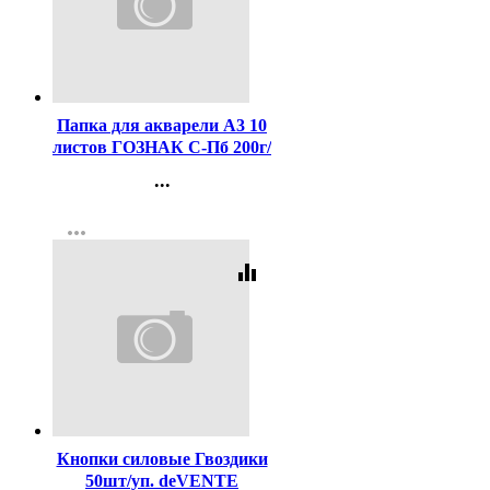
Код:
7981
Папка для акварели А3 10
листов ГОЗНАК С-Пб 200г/
м2, ФЛОРА арт.ПА3/10
...
Контакты
more_horiz
Регистрация
equalizer
Код:
107124
Кнопки силовые Гвоздики
50шт/уп. deVENTE