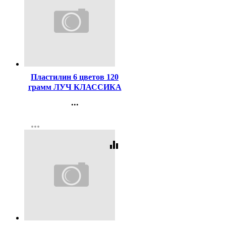
Код:
40635
Пластилин 6 цветов 120
грамм ЛУЧ КЛАССИКА
со стеком картонная
...
коробка арт 12С878-08
Контакты
more_horiz
Регистрация
equalizer
Код:
169079