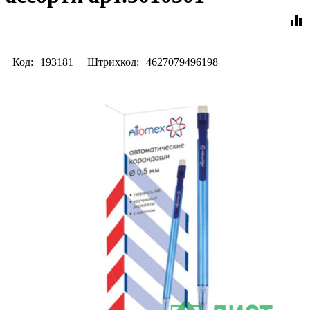
equalizer
Код:
193181
Штрихкод:
4627079496198