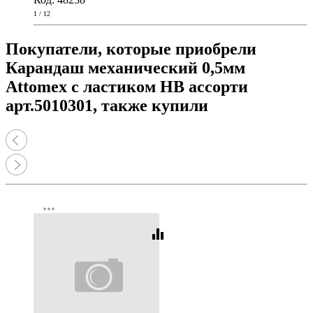
1 / 12
Покупатели, которые приобрели
Карандаш механический 0,5мм
Attomex с ластиком HB ассорти
арт.5010301, также купили
more_horiz
equalizer