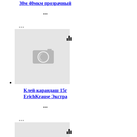
30м 40мкм прозрачный
...
Контакты
more_horiz
Регистрация
equalizer
Код:
20630
Клей-карандаш 15г
ErichKrause Экстра
арт.4443 (Ст.20/480)
...
Контакты
more_horiz
Регистрация
equalizer