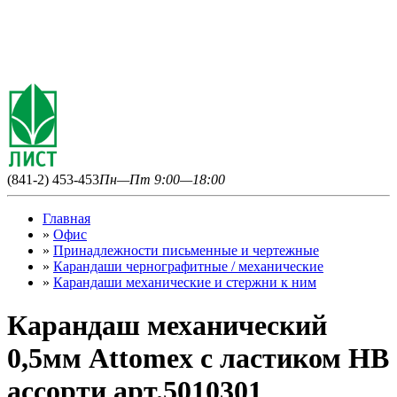
(841-2) 453-453
Пн—Пт 9:00—18:00
Главная
»
Офис
»
Принадлежности письменные и чертежные
»
Карандаши чернографитные / механические
»
Карандаши механические и стержни к ним
Карандаш механический
0,5мм Attomex с ластиком HB
ассорти арт.5010301