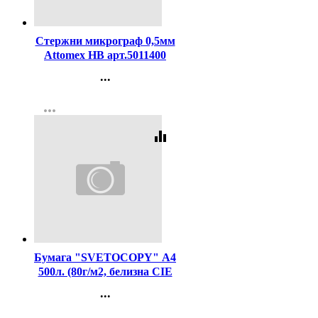
Код:
143909
Стержни микрограф 0,5мм
Attomex НВ арт.5011400
...
Контакты
more_horiz
Регистрация
equalizer
Код:
462
Бумага "SVETOCOPY" А4
500л. (80г/м2, белизна CIE
146%) (Светогорский ЦБК)
...
(Ст.5)
Контакты