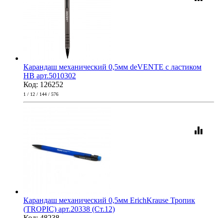
Карандаш механический 0,5мм deVENTE с ластиком
HB арт.5010302
Код: 126252
1 / 12 / 144 / 576
equalizer
Карандаш механический 0,5мм ErichKrause Тропик
(TROPIC) арт.20338 (Ст.12)
Код: 48238