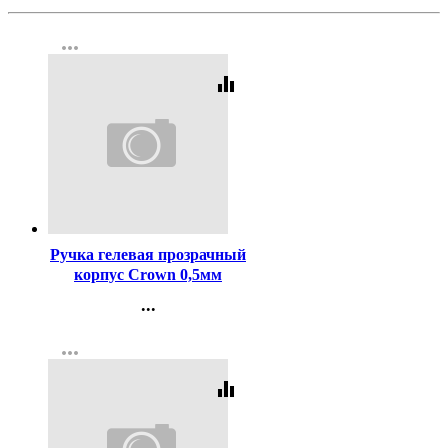
more_horiz
equalizer
Код:
1699
Ручка гелевая прозрачный
корпус Crown 0,5мм
чёрная
...
Контакты
more_horiz
Регистрация
equalizer