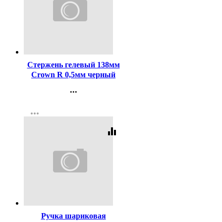
Код:
991
Стержень гелевый 138мм
Crown R 0,5мм черный
арт.HJR-200
...
Контакты
more_horiz
Регистрация
equalizer
Код:
29977
Ручка шариковая