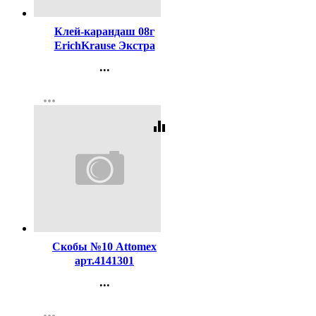
Клей-карандаш 08г
ErichKrause Экстра
арт.4433 (Ст.30)
...
Контакты
more_horiz
Регистрация
equalizer
Код:
131049
Скобы №10 Attomex
арт.4141301
...
Контакты
more_horiz