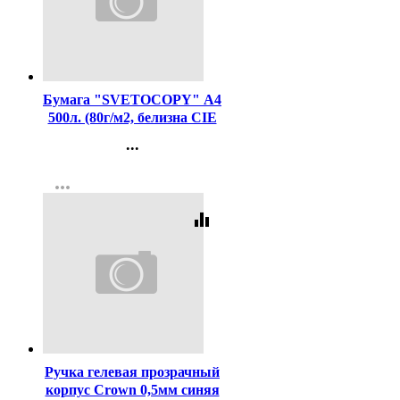
Код:
462
Бумага "SVETOCOPY" А4
500л. (80г/м2, белизна CIE
146%) (Светогорский ЦБК)
...
(Ст.5)
Контакты
more_horiz
Регистрация
equalizer
Код:
615
Ручка гелевая прозрачный
корпус Crown 0,5мм синяя