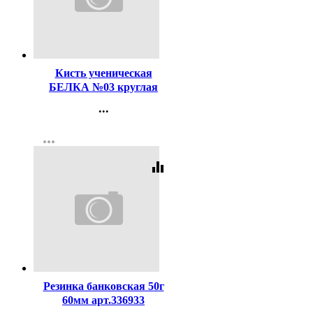
Код:
116496
Кисть ученическая
БЕЛКА №03 круглая
...
Контакты
more_horiz
Регистрация
equalizer
Код:
59004
Резинка банковская 50г
60мм арт.336933