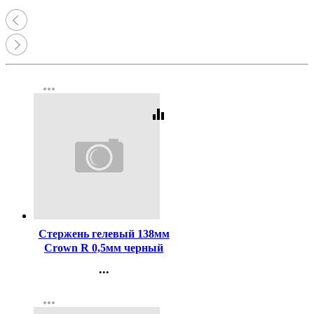
more_horiz
equalizer
Код:
991
Стержень гелевый 138мм
Crown R 0,5мм черный
арт.HJR-200
...
Контакты
more_horiz
Регистрация