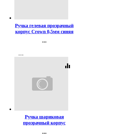
Код:
615
Ручка гелевая прозрачный
корпус Crown 0,5мм синяя
...
Контакты
more_horiz
Регистрация
equalizer
Код:
447
Ручка шариковая
прозрачный корпус
(BEIFA) синий, 0,5мм
...