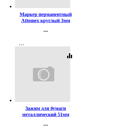
Код:
140853
Маркер перманентный
Attomex круглый 3мм
черный арт.5043501
...
Контакты
more_horiz
Регистрация
equalizer
Код:
123
Зажим для бумаги
металлический 51мм
черный арт. SBC51/4131305
...
Контакты