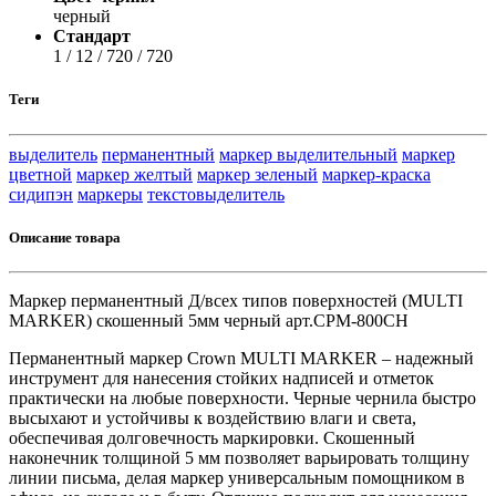
черный
Стандарт
1 / 12 / 720 / 720
Теги
выделитель
перманентный
маркер выделительный
маркер
цветной
маркер желтый
маркер зеленый
маркер-краска
сидипэн
маркеры
текстовыделитель
Описание товара
Маркер перманентный Д/всех типов поверхностей (MULTI
MARKER) скошенный 5мм черный арт.CPM-800СН
Перманентный маркер Crown MULTI MARKER – надежный
инструмент для нанесения стойких надписей и отметок
практически на любые поверхности. Черные чернила быстро
высыхают и устойчивы к воздействию влаги и света,
обеспечивая долговечность маркировки. Скошенный
наконечник толщиной 5 мм позволяет варьировать толщину
линии письма, делая маркер универсальным помощником в