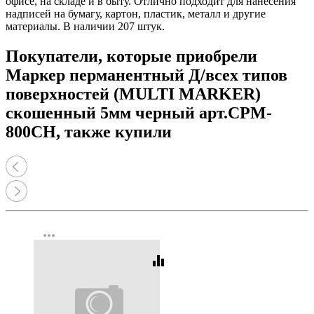
офисе, на складе и в быту. Отлично подходит для нанесения
надписей на бумагу, картон, пластик, металл и другие
материалы. В наличии 207 штук.
Покупатели, которые приобрели
Маркер перманентный Д/всех типов
поверхностей (MULTI MARKER)
скошенный 5мм черный арт.CPM-
800СН, также купили
more_horiz
equalizer