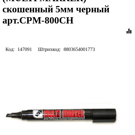
скошенный 5мм черный
арт.CPM-800СН
equalizer
Код:
147091
Штрихкод:
8803654001773