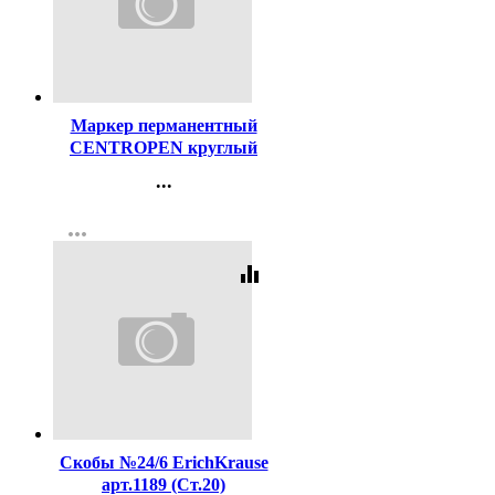
Код:
51143
Маркер перманентный
CENTROPEN круглый
1мм черный арт.2536/1Ч
...
Контакты
more_horiz
Регистрация
equalizer
Код:
16204
Скобы №24/6 ErichKrause
арт.1189 (Ст.20)