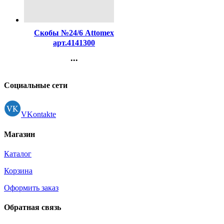
Код:
98561
Скобы №24/6 Attomex
арт.4141300
...
Контакты
Регистрация
Социальные сети
VKontakte
Магазин
Каталог
Корзина
Оформить заказ
Обратная связь