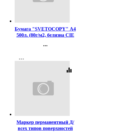
Код:
462
Бумага "SVETOCOPY" А4
500л. (80г/м2, белизна CIE
146%) (Светогорский ЦБК)
...
(Ст.5)
Контакты
more_horiz
Регистрация
equalizer
Код:
10134
Маркер перманентный Д/
всех типов поверхностей
(MULTI MARKER)