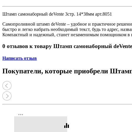
Принтеры, копиры, МФУ
Оборудование банковское
Шредеры
Штамп самонаборный deVente 3стр. 14*38мм арт.8051
Самопроливной штамп deVente – удобное и практичное решение
быстро и легко набрать необходимый текст, будь то адрес, наз
Компактный и надежный, станет незаменимым помощником в по
0 отзывов к товару Штамп самонаборный deVente 
Написать отзыв
Покупатели, которые приобрели Штамп 
more_horiz
equalizer