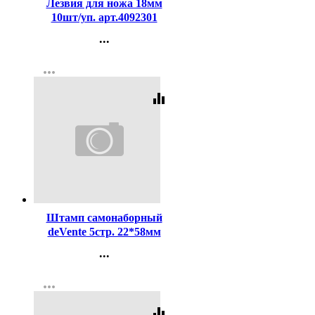
Лезвия для ножа 18мм
10шт/уп. арт.4092301
...
Контакты
more_horiz
Регистрация
equalizer
Код:
146187
Штамп самонаборный
deVente 5стр. 22*58мм
арт.8053
...
Контакты
more_horiz
Регистрация
equalizer