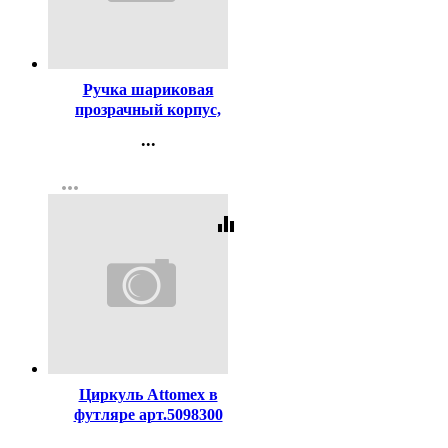
Код:
185471
Ручка шариковая
прозрачный корпус,
резиновый упор (MC Gold)
...
синий, 1,0мм арт.ВМС10-02
Контакты
more_horiz
Регистрация
equalizer
Код:
119238
Циркуль Attomex в
футляре арт.5098300
...