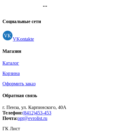
(ErichKrause) R-301 Охра
...
(Orange) синий, 0,7мм
Контакты
арт.43194 (Ст.50)
Регистрация
Социальные сети
VKontakte
Магазин
Каталог
Корзина
Оформить заказ
Обратная связь
г. Пенза, ул. Карпинского, 40А
Телефон:
(8412)453-453
Почта:
opt@evrolist.ru
ГК Лист