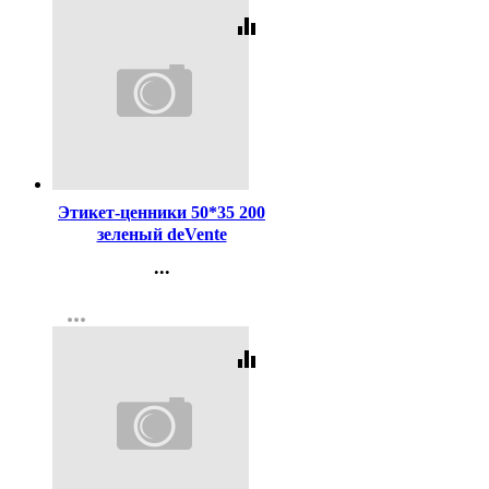
equalizer
Код:
144871
Этикет-ценники 50*35 200
зеленый deVente
...
Контакты
more_horiz
Регистрация
equalizer