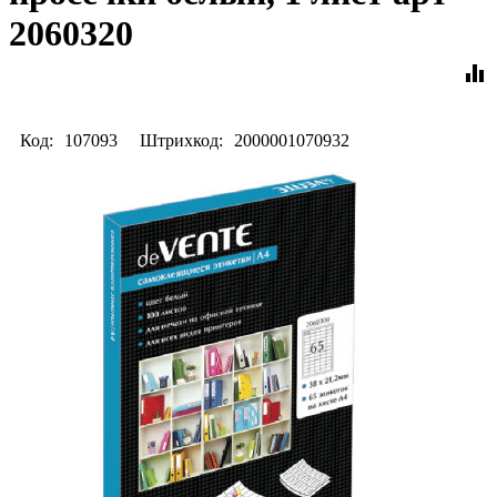
2060320
equalizer
Код:
107093
Штрихкод:
2000001070932