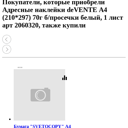
Покупатели, которые приобрели
Адресные наклейки deVENTE А4
(210*297) 70г б/просечки белый, 1 лист
арт 2060320, также купили
more_horiz
equalizer
Код:
462
Бумага "SVETOCOPY" А4