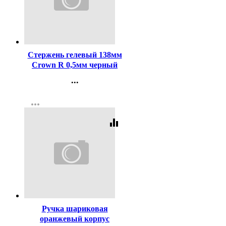
Код:
991
Стержень гелевый 138мм
Crown R 0,5мм черный
арт.HJR-200
...
Контакты
more_horiz
Регистрация
equalizer
Код:
80194
Ручка шариковая
оранжевый корпус