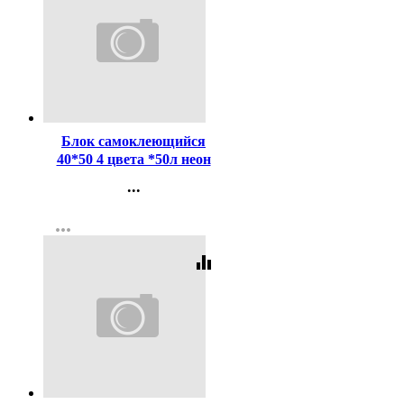
Код:
107088
Блок самоклеющийся
40*50 4 цвета *50л неон
deVENTE/Attomex
...
арт.2010344/2010200
Контакты
more_horiz
Регистрация
equalizer
Код:
2666