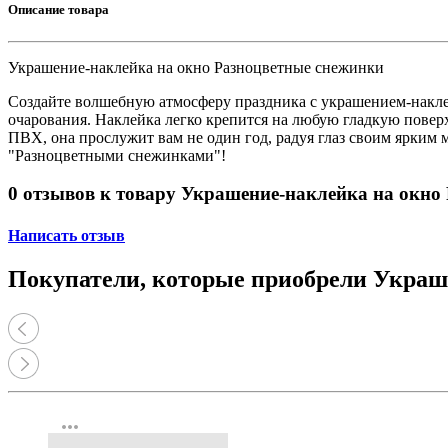
Принтеры, копиры, МФУ
Описание товара
Оборудование банковское
Шредеры
Украшение-наклейка на окно Разноцветные снежинки
Создайте волшебную атмосферу праздника с украшением-накле
очарования. Наклейка легко крепится на любую гладкую поверхно
ПВХ, она прослужит вам не один год, радуя глаз своим ярким 
"Разноцветными снежинками"!
0 отзывов к товару Украшение-наклейка на окно
Написать отзыв
Покупатели, которые приобрели Украш
more_horiz