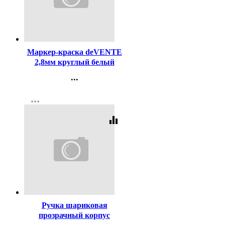
Код:
107138
Маркер-краска deVENTE
2,8мм круглый белый
арт.5043400
...
Контакты
more_horiz
Регистрация
equalizer
Код:
447
Ручка шариковая
прозрачный корпус