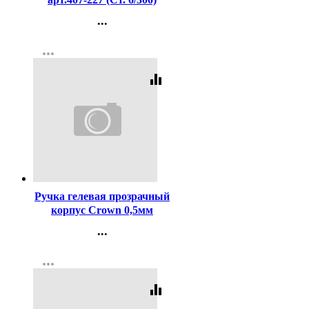
...
Контакты
more_horiz
Регистрация
equalizer
Код:
1699
Ручка гелевая прозрачный
корпус Crown 0,5мм
чёрная
...
Контакты
more_horiz
Регистрация
equalizer