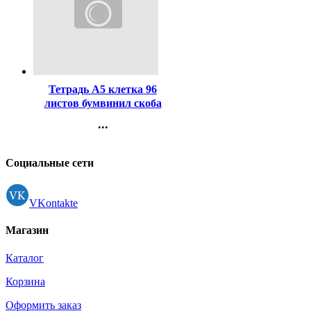
Код:
556
Тетрадь А5 клетка 96
листов бумвинил скоба
Маяк зеленый арт Т-5096
...
Б2
Контакты
Регистрация
Социальные сети
VKontakte
Магазин
Каталог
Корзина
Оформить заказ