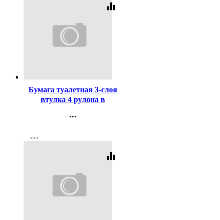
equalizer
Код:
256023
Бумага туалетная 3-слоя
втулка 4 рулона в
упаковке 15м белая Plushe
...
Deluxe Light
Контакты
more_horiz
Регистрация
equalizer
Код:
459351