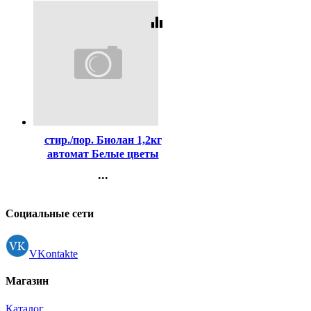
equalizer
Код:
423370
стир./пор. Биолан 1,2кг
автомат Белые цветы
(Ст.7)
...
Контакты
Регистрация
Социальные сети
VKontakte
Магазин
Каталог