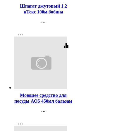
Шпагат джутовый 1,2
кТекс 100м бобина
толщина 2мм арт
...
Контакты
more_horiz
Регистрация
equalizer
Код:
11290
Моющее средство для
посуды АОS 450мл бальзам
в ассортименте
...
Контакты
more_horiz
Регистрация