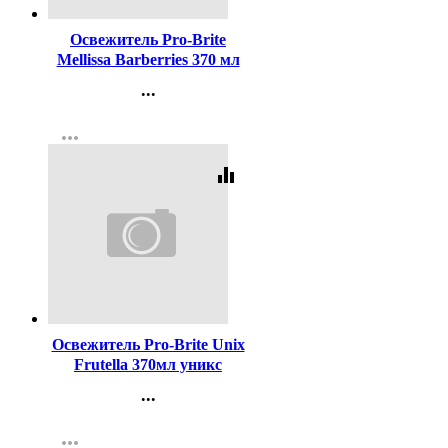
Освежитель Pro-Brite
Mellissa Barberries 370 мл
Ежевика и Розмарин
...
арт.408-037 (ст.6)
Контакты
more_horiz
Регистрация
equalizer
Код:
459354
Освежитель Pro-Brite Unix
Frutella 370мл уникс
Фрутелла арт.311-037
...
Контакты
more_horiz
Регистрация