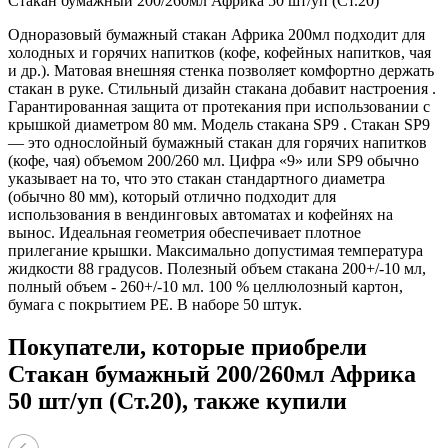
Стакан бумажный 200/260мл Африка 50 шт/уп (Ст.20)
Одноразовый бумажный стакан Африка 200мл подходит для
холодных и горячих напитков (кофе, кофейных напитков, чая
и др.). Матовая внешняя стенка позволяет комфортно держать
стакан в руке. Стильный дизайн стакана добавит настроения .
Гарантированная защита от протекания при использовании с
крышкой диаметром 80 мм. Модель стакана SP9 . Стакан SP9
— это однослойный бумажный стакан для горячих напитков
(кофе, чая) объемом 200/260 мл. Цифра «9» или SP9 обычно
указывает на то, что это стакан стандартного диаметра
(обычно 80 мм), который отлично подходит для
использования в вендинговых автоматах и кофейнях на
вынос. Идеальная геометрия обеспечивает плотное
прилегание крышки. Максимально допустимая температура
жидкости 88 градусов. Полезный объем стакана 200+/-10 мл,
полный объем - 260+/-10 мл. 100 % целлюлозный картон,
бумага с покрытием PE. В наборе 50 штук.
Покупатели, которые приобрели
Стакан бумажный 200/260мл Африка
50 шт/уп (Ст.20), также купили