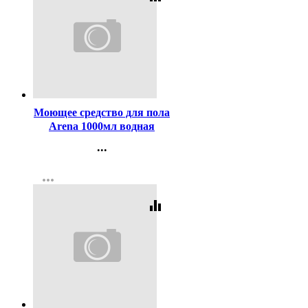
Код:
297426
Моющее средство для пола
Arena 1000мл водная
лилия Grass арт.125184
...
Контакты
more_horiz
Регистрация
equalizer
Код:
402194